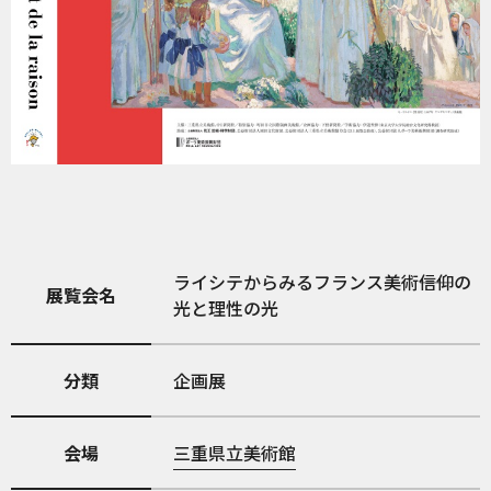
ライシテからみるフランス美術――信仰の
展覧会名
光と理性の光
分類
企画展
会場
三重県立美術館