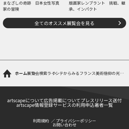
まなざしの奇跡 日本女性写真
版画家レンブラント 挑戦、継
家の冒険
承、インパクト
全てのオススメ展覧会を見る
ホーム
展覧会検索
ライシテからみるフランス美術――信仰の光と
理性の光
artscapeについて
広告掲載について
プレスリリース送付
artscape情報登録サービスの利用申込
著者一覧
利用規約
プライバシーポリシー
お問い合わせ