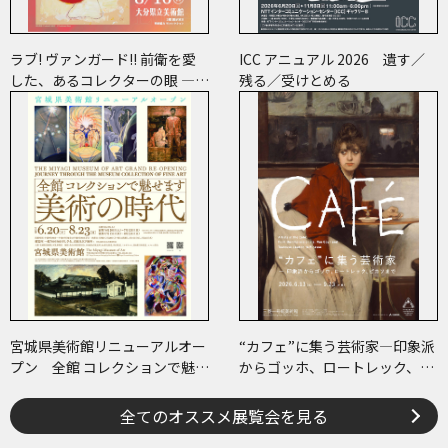
ラブ! ヴァンガード!! 前衛を愛
ICC アニュアル 2026 遺す／
した、あるコレクターの眼 ―草
残る／受けとめる
間彌生、ヘイター and more
宮城県美術館リニューアルオー
“カフェ”に集う芸術家―印象派
プン 全館 コレクションで魅せ
からゴッホ、ロートレック、ピ
ます 美術の時代
カソまで
全てのオススメ展覧会を見る