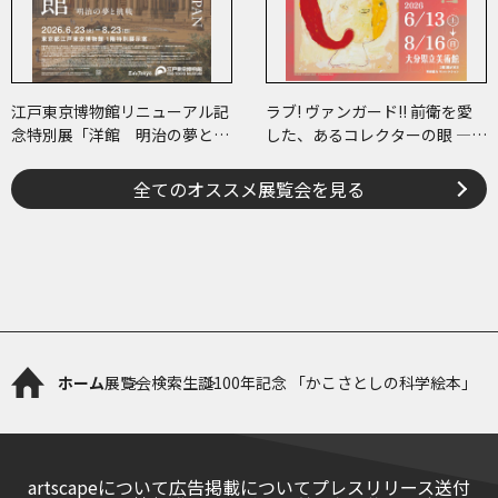
江戸東京博物館リニューアル記
ラブ! ヴァンガード!! 前衛を愛
念特別展「洋館 明治の夢と挑
した、あるコレクターの眼 ―草
戦」
間彌生、ヘイター and more
全てのオススメ展覧会を見る
ホーム
展覧会検索
生誕100年記念 「かこさとしの科学絵本」
artscapeについて
広告掲載について
プレスリリース送付