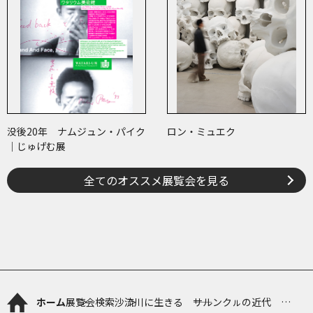
没後20年 ナムジュン・パイク
ロン・ミュエク
｜じゅげむ展
全てのオススメ展覧会を見る
ホーム
展覧会検索
沙流川に生きる ――サルンクㇽの近代