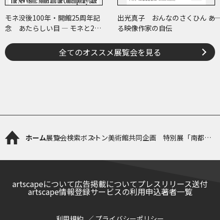
モネ没後100年・開館25周年記
出光真子 おんなのさくひん ――あ
念 あたらしい目 ― モネと21
る映像作家の自伝
世紀のアート
全てのオススメ展覧会を見る
ホーム
展覧会検索
ボストン美術館共同企画 特別展「南都仏
画―よみがえる奈良天平の美―」
artscapeについて
広告掲載について
プレスリリース送付
artscape情報登録サービスの利用申込
著者一覧
利用規約
プライバシーポリシー