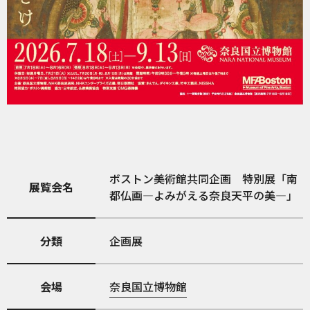
ボストン美術館共同企画 特別展「南
展覧会名
都仏画―よみがえる奈良天平の美―」
分類
企画展
会場
奈良国立博物館