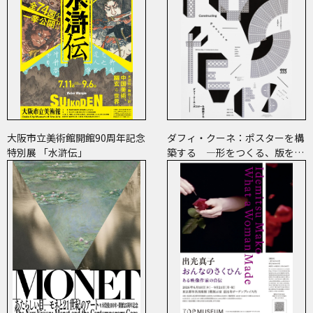
大阪市立美術館開館90周年記念
ダフィ・クーネ：ポスターを構
特別展 「水滸伝」
築する ―形をつくる、版をつ
くる、表現をつくる―