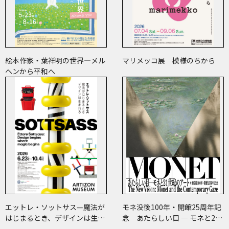
絵本作家・葉祥明の世界―メル
マリメッコ展 模様のちから
ヘンから平和へ
エットレ・ソットサス—魔法が
モネ没後100年・開館25周年記
はじまるとき、デザインは生ま
念 あたらしい目 ― モネと21
れる
世紀のアート