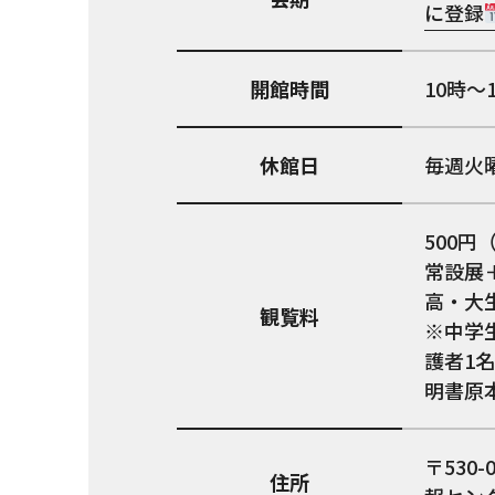
に登録
開館時間
10時～
休館日
毎週火
500円
常設展＋
高・大
観覧料
※中学
護者1
明書原
530-
住所