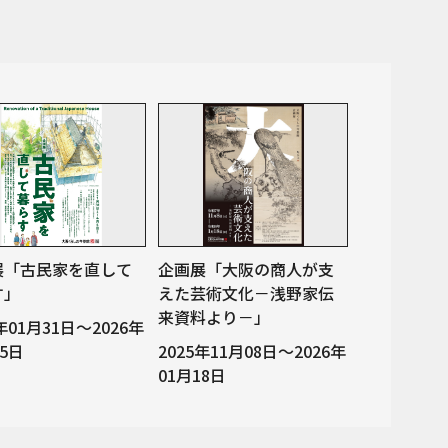
展「古民家を直して
企画展「大阪の商人が支
す」
えた芸術文化－浅野家伝
来資料より－」
6年01月31日～2026年
05日
2025年11月08日～2026年
01月18日