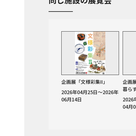
企画展「文様彩集Ⅱ」
企画
暮ら
2026年04月25日～2026年
06月14日
202
04月