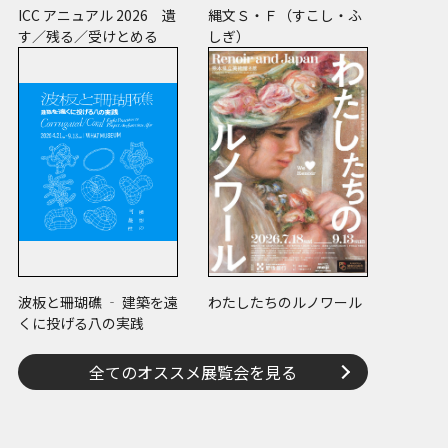
ICC アニュアル 2026 遺
縄文Ｓ・Ｆ（すこし・ふ
す／残る／受けとめる
しぎ）
波板と珊瑚礁 ‐ 建築を遠
わたしたちのルノワール
くに投げる八の実践
全てのオススメ展覧会を見る