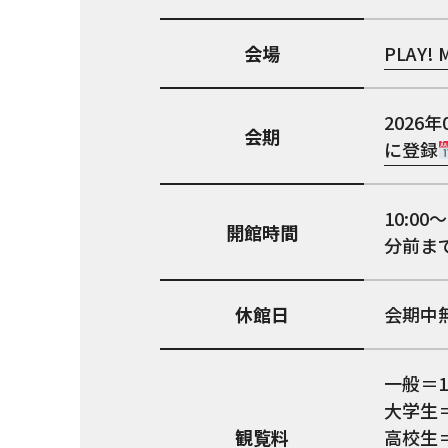
会場
PLAY!
2026年
会期
に登録
10:0
開館時間
分前ま
休館日
会期中
一般＝1
大学生＝
観覧料
高校生＝