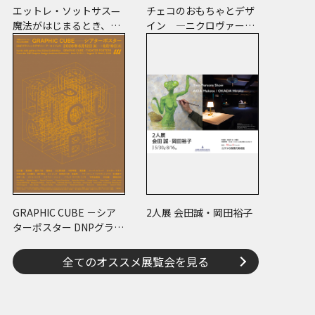
エットレ・ソットサス—
チェコのおもちゃとデザ
魔法がはじまるとき、デ
イン ―ニクロヴァーの
ザインは生まれる
プラスチック・トイから
現代作家のアートまで―
GRAPHIC CUBE －シア
2人展 会田誠・岡田裕子
ターポスター DNPグラフ
ィックデザイン・アーカ
イブより
全てのオススメ展覧会を見る