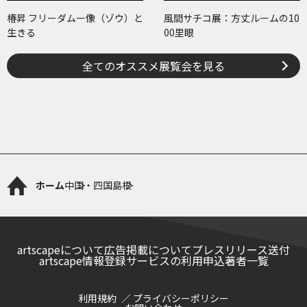
椿昇 フリーダムー像（ゾウ）と
風間サチコ展：方丈ルームの10
生きる
00里眼
全てのオススメ展覧会を見る
ホーム
中国・四国
島根
artscapeについて
広告掲載について
プレスリリース送付
artscape情報登録サービスの利用申込
著者一覧
利用規約
プライバシーポリシー