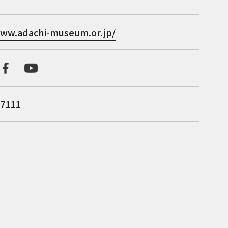
www.adachi-museum.or.jp/
-7111