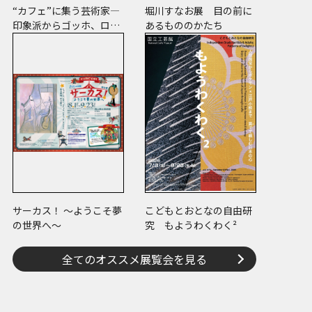
“カフェ”に集う芸術家―
堀川すなお展 目の前に
印象派からゴッホ、ロー
あるもののかたち
トレック、ピカソまで
サーカス！ ～ようこそ夢
こどもとおとなの自由研
の世界へ～
究 もようわくわく²
全てのオススメ展覧会を見る