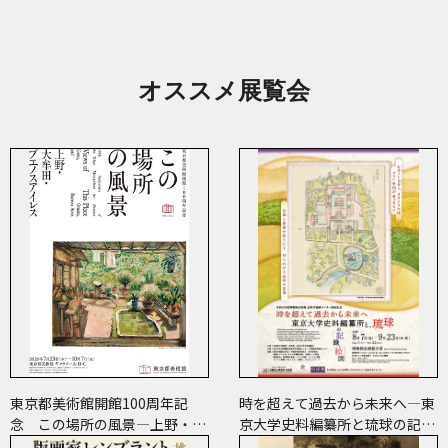
オススメ展覧会
東京都美術館開館100周年記
時を超えて過去から未来へ―東
念 この場所の風景―上野・大
京大学史料編纂所と琉球の記
牟田・ブエノスアイレス
録・絵図―