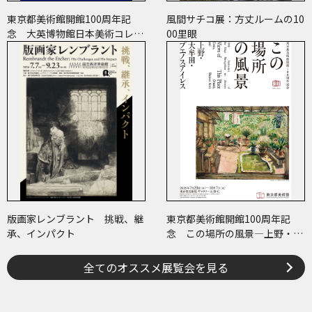
東京都美術館開館100周年記
風間サチコ展：方丈ルームの10
念 大英博物館日本美術コレク
00里眼
ション 百花繚乱～海を越えた
江戸絵画
版画家レンブラント 挑戦、継
東京都美術館開館100周年記
承、インパクト
念 この場所の風景―上野・大
牟田・ブエノスアイレス
全てのオススメ展覧会を見る