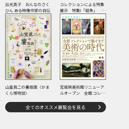
出光真子 おんなのさく
コレクションによる特集
ひん ――ある映像作家の自伝
展示 特集Ⅰ「戦争」 特
集Ⅱ「ヒノマル・イルミ
ネーション」
山室眞二の薯版画〈かま
宮城県美術館リニューア
くら博物誌〉
ルオープン 全館 コレク
ションで魅せます 美術
の時代
全てのオススメ展覧会を見る