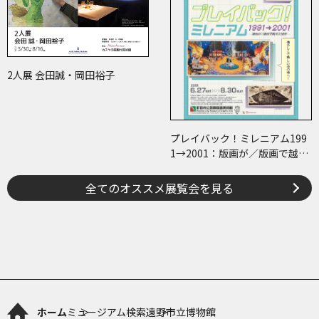
2人展 会田誠・岡田裕子
プレイバック！ミレニアム199
1→2001：版画が／版画で越え
た境界
全てのオススメ展覧会を見る
ホーム
ミュージアム検索
遠野市立博物館