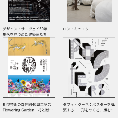
デザイン・サーヴェイ60年 ―
ロン・ミュエク
集落を見つめた建築家たち
札幌芸術の森開園40周年記念
ダフィ・クーネ：ポスターを構
Flowering Garden 花と獣
築する ―形をつくる、版をつ
いろとかたち
くる、表現をつくる―