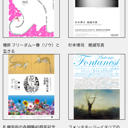
椿昇 フリーダムー像（ゾウ）と
杉本博司 絶滅写真
生きる
札幌芸術の森開園40周年記念
フォンタネージ—イタリアの