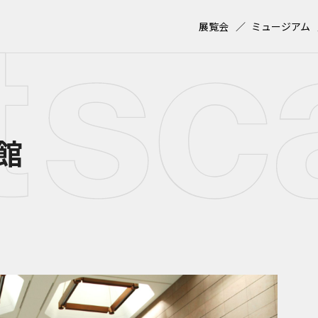
展覧会
ミュージアム
館