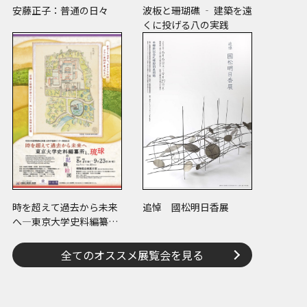
安藤正子：普通の日々
波板と珊瑚礁 ‐ 建築を遠
くに投げる八の実践
時を超えて過去から未来
追悼 國松明日香展
へ―東京大学史料編纂所
と琉球の記録・絵図―
全てのオススメ展覧会を見る