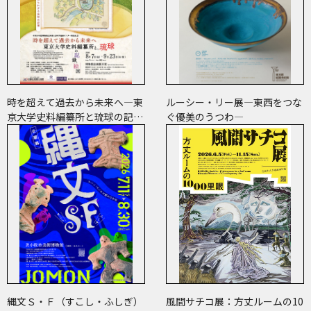
時を超えて過去から未来へ―東
ルーシー・リー展―東西をつな
京大学史料編纂所と琉球の記
ぐ優美のうつわ―
録・絵図―
縄文Ｓ・Ｆ（すこし・ふしぎ）
風間サチコ展：方丈ルームの10