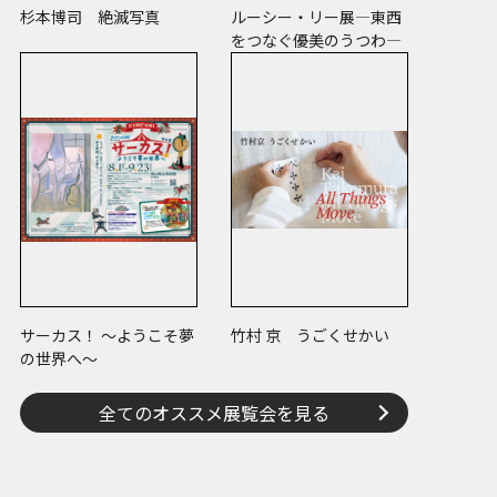
杉本博司 絶滅写真
ルーシー・リー展―東西
をつなぐ優美のうつわ―
サーカス！ ～ようこそ夢
竹村 京 うごくせかい
の世界へ～
全てのオススメ展覧会を見る