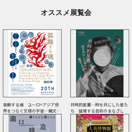
オススメ展覧会
装飾する魂 ユーロ=アジア世
共時的星叢―時を共にした星た
界をつなぐ文様の宇宙―縄文、
ち 越境する芸術のまなざし
ケルトから、ねぶたまで