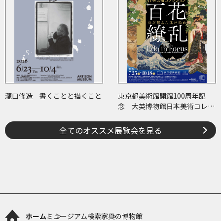
瀧口修造 書くことと描くこと
東京都美術館開館100周年記
念 大英博物館日本美術コレク
ション 百花繚乱～海を越えた
江戸絵画
全てのオススメ展覧会を見る
ホーム
ミュージアム検索
家具の博物館