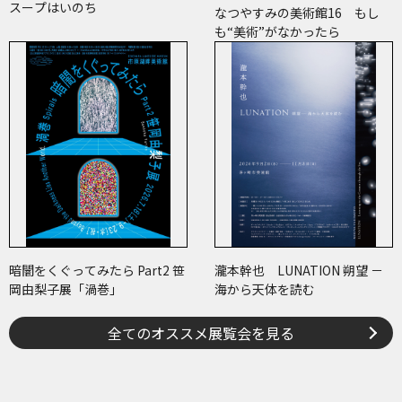
スープはいのち
なつやすみの美術館16 もし
も“美術”がなかったら
暗闇をくぐってみたら Part2 笹
瀧本幹也 LUNATION 朔望 －
岡由梨子展「渦巻」
海から天体を読む
全てのオススメ展覧会を見る