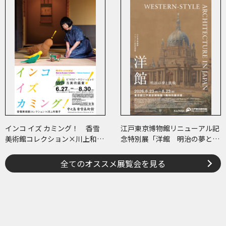
インコ イズ カミング！ 香雪
江戸東京博物館リニューアル記
美術館コレクション×川上和歌
念特別展「洋館 明治の夢と挑
子 ～ピコ＆ピータといっしょ
戦」
に古美術鑑賞～
全てのオススメ展覧会を見る