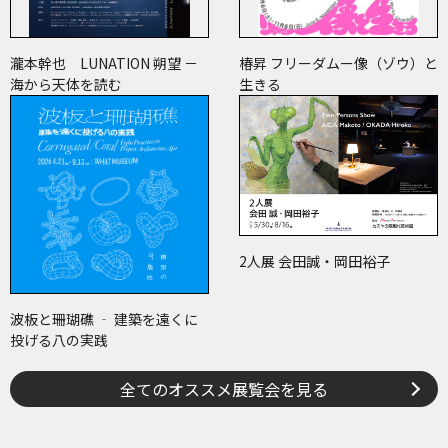
瀧本幹也 LUNATION 朔望 －
椿昇 フリーダムー像（ゾウ）と
海から天体を読む
生きる
2人展 会田誠・岡田裕子
波板と珊瑚礁 ‐ 建築を遠くに
投げる八の実践
全てのオススメ展覧会を見る