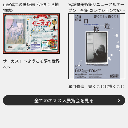
山室眞二の薯版画〈かまくら博
宮城県美術館リニューアルオー
物誌〉
プン 全館 コレクションで魅せ
ます 美術の時代
サーカス！ ～ようこそ夢の世界
へ～
瀧口修造 書くことと描くこと
全てのオススメ展覧会を見る