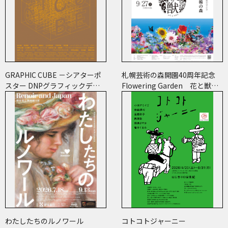
GRAPHIC CUBE －シアターポ
札幌芸術の森開園40周年記念
スター DNPグラフィックデザ
Flowering Garden 花と獣
イン・アーカイブより
いろとかたち
わたしたちのルノワール
コトコトジャーニー