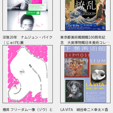
没後20年 ナムジュン・パイク
東京都美術館開館100周年記
｜じゅげむ展
念 大英博物館日本美術コレク
ション 百花繚乱～海を越えた
江戸絵画
椿昇 フリーダムー像（ゾウ）と
LA VITA 絹谷幸二×幸太×香