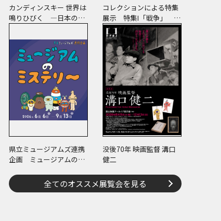
カンディンスキー 世界は
コレクションによる特集
鳴りひびく ―日本のコ
展示 特集Ⅰ「戦争」 特
レクションでたどる画業
集Ⅱ「ヒノマル・イルミ
と反響―
ネーション」
県立ミュージアムズ連携
没後70年 映画監督 溝口
企画 ミュージアムのミ
健二
ステリー
全てのオススメ展覧会を見る