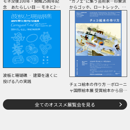
モネ没後100年・開館25周年記
“カフェ”に集う芸術家―印象派
念 あたらしい目 ― モネと21
からゴッホ、ロートレック、ピ
世紀のアート
カソまで
波板と珊瑚礁 ‐ 建築を遠くに
投げる八の実践
チェコ絵本の作り方 ―ボローニ
ャ国際絵本展 受賞絵本から日･
チェコ共作のコミックまで―
全てのオススメ展覧会を見る