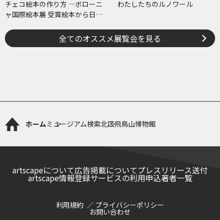
チェコ絵本の作り方 ―ボローニ
わたしたちのルノワール
ャ国際絵本展 受賞絵本から日･
チェコ共作のコミックまで―
全てのオススメ展覧会を見る
ホーム
ミュージアム検索
北区飛鳥山博物館
artscapeについて
広告掲載について
プレスリリース送付
artscape情報登録サービスの利用申込
著者一覧
利用規約
プライバシーポリシー
お問い合わせ