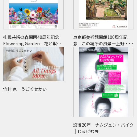
札幌芸術の森開園40周年記念
東京都美術館開館100周年記
Flowering Garden 花と獣
念 この場所の風景―上野・大
いろとかたち
牟田・ブエノスアイレス
竹村 京 うごくせかい
没後20年 ナムジュン・パイク
｜じゅげむ展