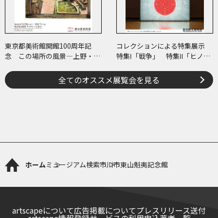
東京都美術館開館100周年記
コレクションによる特集展示
念 この場所の風景―上野・大
特集Ⅰ「戦争」 特集Ⅱ「ヒノマ
牟田・ブエノスアイレス
ル・イルミネーション」
全てのオススメ展覧会を見る
ホーム
ミュージアム検索
市川市東山魁夷記念館
artscapeについて
広告掲載について
プレスリリース送付