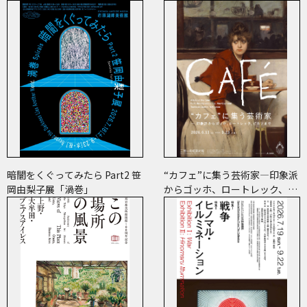
暗闇をくぐってみたら Part2 笹
“カフェ”に集う芸術家―印象派
岡由梨子展「渦巻」
からゴッホ、ロートレック、ピ
カソまで