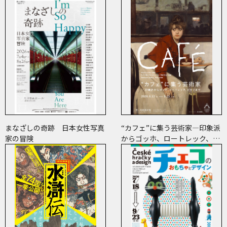
まなざしの奇跡 日本女性写真
“カフェ”に集う芸術家―印象派
家の冒険
からゴッホ、ロートレック、ピ
カソまで