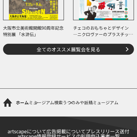
大阪市立美術館開館90周年記念
チェコのおもちゃとデザイン
特別展 「水滸伝」
―ニクロヴァーのプラスチッ
ク・トイから現代作家のアート
まで―
全てのオススメ展覧会を見る
ホーム
ミュージアム検索
うつのみや妖精ミュージアム
artscapeについて
広告掲載について
プレスリリース送付
artscape情報登録サービスの利用申込
著者一覧