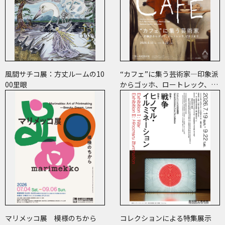
風間サチコ展：方丈ルームの10
“カフェ”に集う芸術家―印象派
00里眼
からゴッホ、ロートレック、ピ
カソまで
マリメッコ展 模様のちから
コレクションによる特集展示