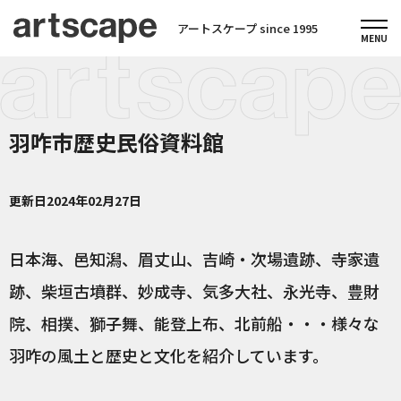
アートスケープ since 1995
羽咋市歴史民俗資料館
更新日
2024年02月27日
日本海、邑知潟、眉丈山、吉崎・次場遺跡、寺家遺
跡、柴垣古墳群、妙成寺、気多大社、永光寺、豊財
院、相撲、獅子舞、能登上布、北前船・・・様々な
羽咋の風土と歴史と文化を紹介しています。