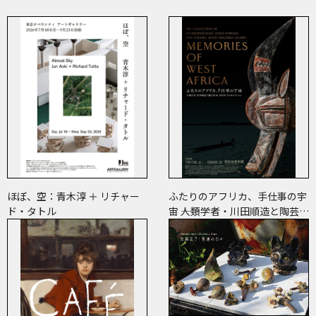
ほぼ、空：青木淳 ＋ リチャー
ふたりのアフリカ、手仕事の宇
ド・タトル
宙 ――人類学者・川田順造と陶芸作
家・小川待子のコレクション