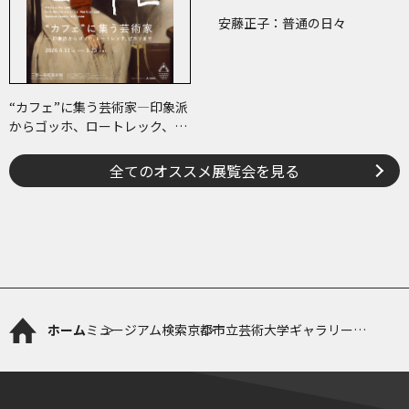
安藤正子：普通の日々
“カフェ”に集う芸術家―印象派
からゴッホ、ロートレック、ピ
カソまで
全てのオススメ展覧会を見る
ホーム
ミュージアム検索
京都市立芸術大学ギャラリー
@KCUA（アクア）