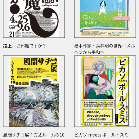
路上、お邪魔ですか？
絵本作家・葉祥明の世界―メル
ヘンから平和へ
風間サチコ展：方丈ルームの10
ピカソ meets ポール・スミ