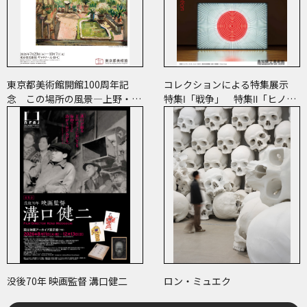
東京都美術館開館100周年記
コレクションによる特集展示
念 この場所の風景―上野・大
特集Ⅰ「戦争」 特集Ⅱ「ヒノマ
牟田・ブエノスアイレス
ル・イルミネーション」
没後70年 映画監督 溝口健二
ロン・ミュエク