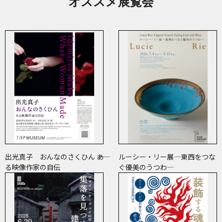
オススメ展覧会
出光真子 おんなのさくひん ――あ
ルーシー・リー展―東西をつな
る映像作家の自伝
ぐ優美のうつわ―