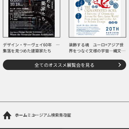
デザイン・サーヴェイ60年 ―
装飾する魂 ユーロ=アジア世
集落を見つめた建築家たち
界をつなぐ文様の宇宙―縄文、
ケルトから、ねぶたまで
全てのオススメ展覧会を見る
ホーム
ミュージアム検索
青花室