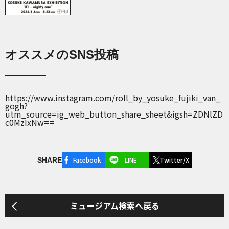
オススメのSNS投稿
https://www.instagram.com/roll_by_yosuke_fujiki_van_
gogh?
utm_source=ig_web_button_share_sheet&igsh=ZDNlZD
c0MzIxNw==
Facebook
LINE
Twitter/X
SHARE
ミュージアム検索へ戻る