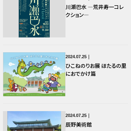
川瀬巴水 ―荒井寿一コレ
クション―
2024.07.25
ひこねのりお展 ほたるの里
におでかけ篇
2024.07.25
辰野美術館