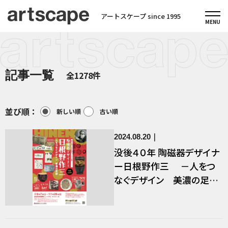
アートスケープ since 1995
記事一覧
全1278件
並び順：
新しい順
古い順
2024.08.20
没後４０年 陶磁器デザイナ
ー日根野作三 －人をつ
なぐデザイン 美濃の足跡
－