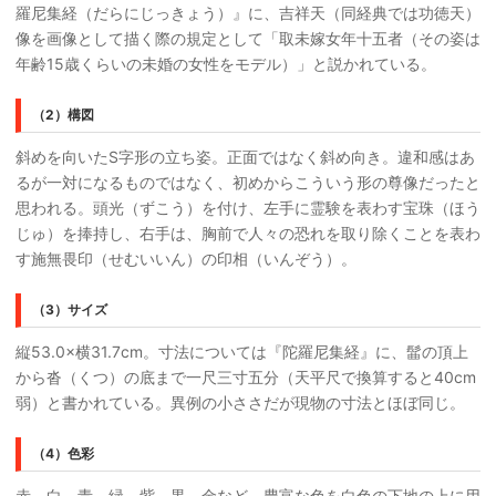
羅尼集経（だらにじっきょう）』に、吉祥天（同経典では功徳天）
像を画像として描く際の規定として「取未嫁女年十五者（その姿は
年齢15歳くらいの未婚の女性をモデル）」と説かれている。
（2）構図
斜めを向いたS字形の立ち姿。正面ではなく斜め向き。違和感はあ
るが一対になるものではなく、初めからこういう形の尊像だったと
思われる。頭光（ずこう）を付け、左手に霊験を表わす宝珠（ほう
じゅ）を捧持し、右手は、胸前で人々の恐れを取り除くことを表わ
す施無畏印（せむいいん）の印相（いんぞう）。
（3）サイズ
縦53.0×横31.7cm。寸法については『陀羅尼集経』に、髷の頂上
から沓（くつ）の底まで一尺三寸五分（天平尺で換算すると40cm
弱）と書かれている。異例の小ささだが現物の寸法とほぼ同じ。
（4）色彩
赤、白、青、緑、紫、黒、金など、豊富な色を白色の下地の上に用