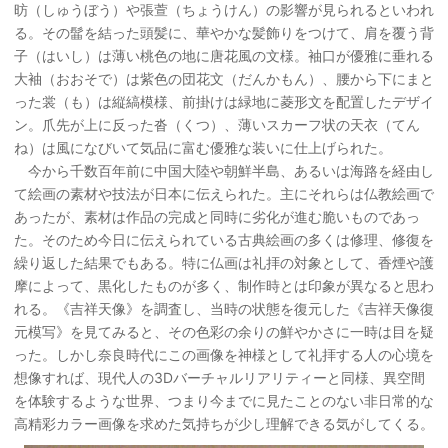
昉（しゅうぼう）や張萱（ちょうけん）の影響が見られるといわれ
る。その髷を結った頭髪に、華やかな髪飾りをつけて、肩を覆う背
子（はいし）は薄い桃色の地に唐花風の文様。袖口が優雅に垂れる
大袖（おおそで）は紫色の団花文（だんかもん）、腰から下にまと
った裳（も）は縦縞模様、前掛けは緑地に菱形文を配置したデザイ
ン。爪先が上に反った沓（くつ）、薄いスカーフ状の天衣（てん
ね）は風になびいて気品に富む優雅な装いに仕上げられた。
今から千数百年前に中国大陸や朝鮮半島、あるいは海路を経由し
て絵画の素材や技法が日本に伝えられた。主にそれらは仏教絵画で
あったが、素材は作品の完成と同時に劣化が進む脆いものであっ
た。そのため今日に伝えられている古典絵画の多くは修理、修復を
繰り返した結果でもある。特に仏画は礼拝の対象として、香煙や護
摩によって、黒化したものが多く、制作時とは印象が異なると思わ
れる。《吉祥天像》を調査し、当時の状態を復元した《吉祥天像復
元模写》を見てみると、その色彩の余りの鮮やかさに一時は目を疑
った。しかし奈良時代にこの画像を神様として礼拝する人の心境を
想像すれば、現代人の3Dバーチャルリアリティーと同様、異空間
を体験するような世界、つまり今までに見たことのない非日常的な
高精彩カラー画像を求めた気持ちが少し理解できる気がしてくる。