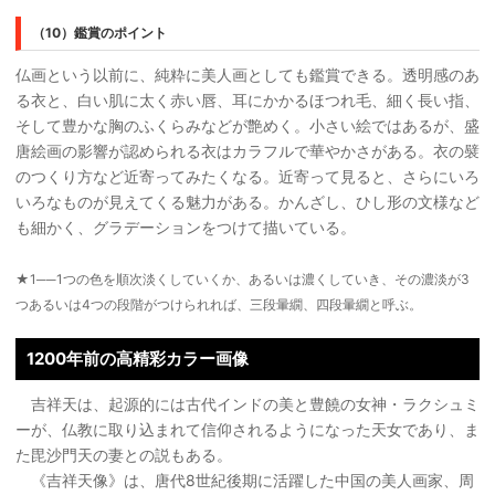
（10）鑑賞のポイント
仏画という以前に、純粋に美人画としても鑑賞できる。透明感のあ
る衣と、白い肌に太く赤い唇、耳にかかるほつれ毛、細く長い指、
そして豊かな胸のふくらみなどが艶めく。小さい絵ではあるが、盛
唐絵画の影響が認められる衣はカラフルで華やかさがある。衣の襞
のつくり方など近寄ってみたくなる。近寄って見ると、さらにいろ
いろなものが見えてくる魅力がある。かんざし、ひし形の文様など
も細かく、グラデーションをつけて描いている。
★1──1つの色を順次淡くしていくか、あるいは濃くしていき、その濃淡が3
つあるいは4つの段階がつけられれば、三段暈繝、四段暈繝と呼ぶ。
1200年前の高精彩カラー画像
吉祥天は、起源的には古代インドの美と豊饒の女神・ラクシュミ
ーが、仏教に取り込まれて信仰されるようになった天女であり、ま
た毘沙門天の妻との説もある。
《吉祥天像》は、唐代8世紀後期に活躍した中国の美人画家、周