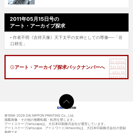
2011年05月15日号の
アート・アーカイブ探求
作者不明《吉祥天像》天下太平の女神としての尊像──「谷
口耕生」
アート・アーカイブ探求バックナンバーへ
©1996-
2026 DAI NIPPON PRINTING Co., Ltd.
掲載画像・その他の無断転載・転用を禁じます。
アートスケープ/artscapeは、大日本印刷株式会社が運営しています。
アートスケープ/artscape、アートワード/Artwordsは、大日本印刷株式会社の登録
商標です。