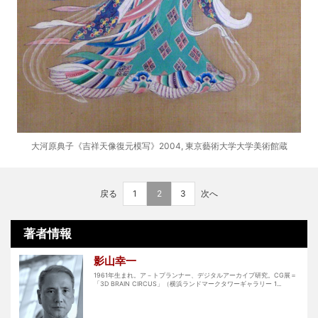
大河原典子《吉祥天像復元模写》2004, 東京藝術大学大学美術館蔵
戻る
1
2
3
次へ
著者情報
影山幸一
1961年生まれ。ア－トプランナー、デジタルアーカイブ研究。CG展＝
「3D BRAIN CIRCUS」（横浜ランドマークタワーギャラリー 1...