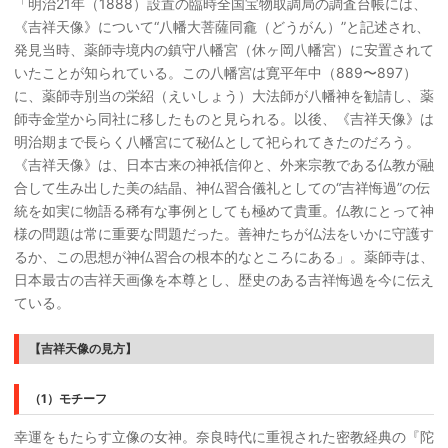
「明治21年（1888）設置の臨時全国宝物取調局の調査台帳には、
《吉祥天像》について“八幡大菩薩同龕（どうがん）”と記述され、
発見当時、薬師寺境内の鎮守八幡宮（休ヶ岡八幡宮）に安置されて
いたことが知られている。この八幡宮は寛平年中（889〜897）
に、薬師寺別当の栄紹（えいしょう）大法師が八幡神を勧請し、薬
師寺金堂から同社に移したものと見られる。以後、《吉祥天像》は
明治期まで長らく八幡宮にて秘仏として祀られてきたのだろう。
《吉祥天像》は、日本古来の神祇信仰と、外来宗教である仏教が融
合して生み出した美の結晶、神仏習合儀礼としての“吉祥悔過”の伝
統を如実に物語る稀有な事例としても極めて貴重。仏教にとって神
様の問題は常に重要な問題だった。善神たちが仏法をいかに守護す
るか、この思想が神仏習合の根本的なところにある」。薬師寺は、
日本最古の吉祥天画像を本尊とし、歴史のある吉祥悔過を今に伝え
ている。
【吉祥天像の見方】
（1）モチーフ
幸運をもたらす立像の女神。奈良時代に重視された密教経典の『陀