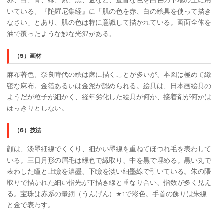
いている。『陀羅尼集経』に「肌の色を赤、白の絵具を使って描き
なさい」とあり、肌の色は特に意識して描かれている。画面全体を
油で覆ったような妙な光沢がある。
（5）画材
麻布著色。奈良時代の絵は麻に描くことが多いが、本図は極めて緻
密な麻布。金箔あるいは金泥が認められる。絵具は、日本画絵具の
ようだが粒子が細かく、経年劣化した絵具が何か、接着剤が何かは
はっきりとしない。
（6）技法
顔は、淡墨細線でくくり、細かい墨線を重ねてほつれ毛を表わして
いる。三日月形の眉毛は緑色で縁取り、中を黒で埋める。黒い丸で
表わした瞳と上瞼を濃墨、下瞼を淡い細墨線で引いている。朱の隈
取りで描かれた細い指先が下描き線と重なり合い、指数が多く見え
る。宝珠は赤系の暈繝（うんげん）
で彩色。手首の飾りは朱線
★1
と金で表わす。