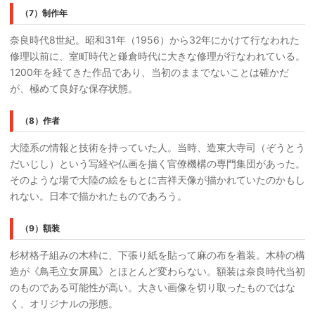
（7）制作年
奈良時代8世紀。昭和31年（1956）から32年にかけて行なわれた
修理以前に、室町時代と鎌倉時代に大きな修理が行なわれている。
1200年を経てきた作品であり、当初のままでないことは確かだ
が、極めて良好な保存状態。
（8）作者
大陸系の情報と技術を持っていた人。当時、造東大寺司（ぞうとう
だいじし）という写経や仏画を描く官僚機構の専門集団があった。
そのような場で大陸の絵をもとに吉祥天像が描かれていたのかもし
れない。日本で描かれたものであろう。
（9）額装
杉材格子組みの木枠に、下張り紙を貼って麻の布を着装。木枠の構
造が《鳥毛立女屏風》とほとんど変わらない。額装は奈良時代当初
のものである可能性が高い。大きい画像を切り取ったものではな
く、オリジナルの形態。