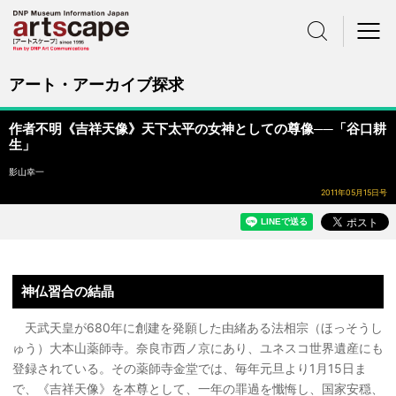
サイト内検索
メニュー
アート・アーカイブ探求
作者不明《吉祥天像》天下太平の女神としての尊像──「谷口耕
生」
影山幸一
2011年05月15日号
神仏習合の結晶
天武天皇が680年に創建を発願した由緒ある法相宗（ほっそうし
ゅう）大本山薬師寺。奈良市西ノ京にあり、ユネスコ世界遺産にも
登録されている。その薬師寺金堂では、毎年元旦より1月15日ま
で、《吉祥天像》を本尊として、一年の罪過を懺悔し、国家安穏、