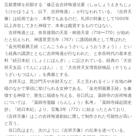
五穀豊穣を祈願する「修正会吉祥悔過法要（しゅしょうえきちじょ
うけかほうよう、以下、吉祥悔過）」が行なわれている。《吉祥天
像》は絵画であり、本尊でもあるのだ。礼拝の対象として1000年
以上存在してきた神様で、本来は鑑賞するものではない。
吉祥悔過とは、奈良後期の天皇・称徳天皇（718〜770）が始め
たと伝えられ、神護景雲元年（767）に護国経典として尊ばれた
『金光明最勝王経（こんこうみょうさいしょうおうきょう）』とい
う経典の講讃とともに吉祥悔過が行なわれた、と奈良時代の基本史
料『続日本紀（しょくにほんぎ）』に記されている。経典の「大吉
祥天女品（てんにょほん）」と「大吉祥天女増長財物品（ぞうちょ
うざいもつほん）」を典拠とする。
吉祥天は、毘沙門天や弁財天など、天と言われるインド在地の神
様のなかで筆頭に挙げられる女神である。『金光明最勝王経』を象
徴する神様で、衆生に福徳を与える。谷口氏は、薬師寺の吉祥悔過
については、『薬師寺濫觴（らんしょう）私考』『薬師寺縁起国史
抄』『続日本紀』より、宝亀3年（772）に始まったとみており、
《吉祥天像》はこの吉祥悔過創始に際して制作された可能性が高い
と言う。
谷口氏はまた、次のように《吉祥天像》の伝来を述べている。