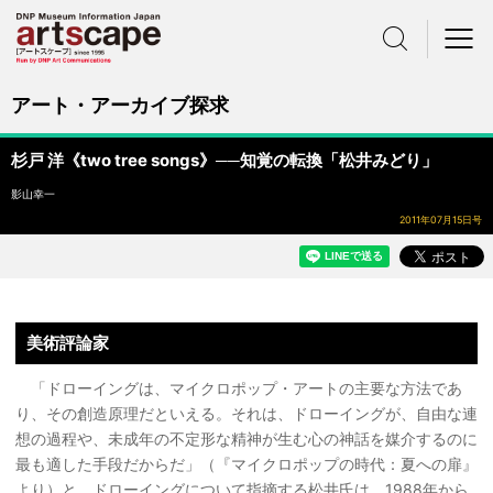
サイト内検索
メニュー
アート・アーカイブ探求
杉戸 洋《two tree songs》──知覚の転換「松井みどり」
影山幸一
2011年07月15日号
美術評論家
「ドローイングは、マイクロポップ・アートの主要な方法であ
り、その創造原理だといえる。それは、ドローイングが、自由な連
想の過程や、未成年の不定形な精神が生む心の神話を媒介するのに
最も適した手段だからだ」（『マイクロポップの時代：夏への扉』
より）と、ドローイングについて指摘する松井氏は、1988年から