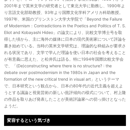
2001年まで英米文学の研究者として東北大学に勤務し、1990年よ
り言語文化部助教授、93年より国際文化学科アメリカ科助教授。
1997年、米国のプリンストン大学大学院で「Beyond the Failure
of Modernism：Contradictions in the Poetics and Politics of T. S.
Eliot and Kobayashi Hideo」の論文により、比較文学博士号を取
得した頃から、主に海外の媒体に日本の現代美術家について評論を
書き始めている。当時の英米文学研究は、理論的な枠組みが要求さ
れる状況であり、文学で学んだ理論を使い日本の社会を考えること
が有意義に思えた、と松井氏は語る。特に1994年国際比較文学会
で、「(De)constructing where there is no structure? : the
debate over postmodernism in the 1980s in Japan and the
formation of the new critical trend in visual art」というテーマ
で、日本研究という観点から、日本の80年代の近代主義を超えよ
うとする議論と視覚芸術の新しい批評傾向の様式について、村上隆
の作品を取りあげ発表したことが美術評論家への切っ掛けとなった
ようだ。
変容するという気づき