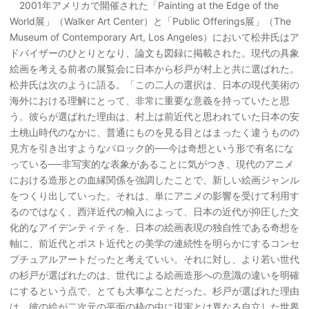
2001年アメリカで開催された「Painting at the Edge of the
World展」（Walker Art Center）と「Public Offerings展」（The
Museum of Contemporary Art, Los Angeles）において松井氏はア
ドバイザーのひとりとなり、論文も図録に掲載された。現代の具象
絵画を考える前者の展覧会に日本から杉戸が村上と共に選ばれた。
松井氏は次のように語る。「この二人の選択は、日本の現代美術の
海外における理解にとって、非常に重要な意義を持っていたと思
う。彼らが選ばれた理由は、村上は前近代と思われていた日本の安
土桃山時代のなかに、普通にものを見る目とはまったく違うものの
見方を引き出すようなバロック的──今は奇想という形で有名にな
っている──非写実的な表象があることに気がつき、現代のアニメ
における造形との血縁関係を強調したことで、新しい絵画ジャンル
をつくり出していった。それは、単にアニメの影響を受けて利用す
るのではなく、西洋近代の輸入によって、日本の近代が抑圧した文
化的なアイデンティティを、日本の絵画表現の独自性である奇想を
軸に、前近代とポスト近代との美学の連続性を明らかにするコンセ
プチュアルアートだったと考えていい。それに対し、より若い世代
の杉戸が選ばれたのは、世代による絵画造形への意識の違いを明確
にするという点で、とても大事なことだった。杉戸が選ばれた理由
は、彼の絵が二次元の平面の枠の中に現実とは異なる自立した世界