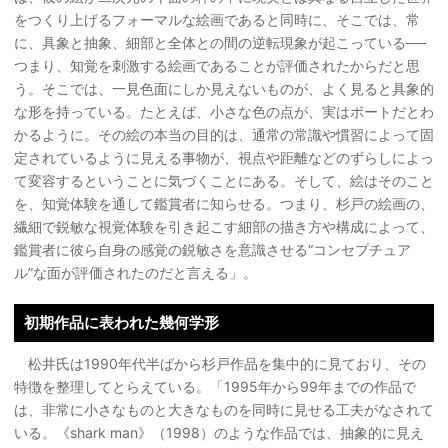
をつくり上げるフォーマルな絵画であると同時に、そこでは、常
に、具象と抽象、細部と全体との間の逆転現象が起こっている──
つまり、知覚を刺激する絵画であることが評価されたからだと思
う。そこでは、一見色面にしか見えないものが、よく見ると具象的
な形を持っている。たとえば、小さな色の点が、実はボートだとわ
かるように。その絵の本当の目的は、通常の常識や慣習によって固
定されているように見える事物が、視点や距離などのずらしによっ
て変容するということに気づくことにある。そして、絵はそのこと
を、知覚体験を通して鑑賞者に知らせる。つまり、杉戸の絵画の、
繊細で鋭敏な視覚体験を引き起こす細部の描き方や構成によって、
鑑賞者に彼ら自身の感覚の鋭敏さを意識させる“コンセプチュア
ル”な面が評価されたのだと言える」。
初期作品に表われた幾何学形
松井氏は1990年代半ばから杉戸作品を集中的に見ており、その
特徴を整理してとらえている。「1995年から99年までの作品で
は、非常に小さなものと大きなものを同時に見せる工夫がなされて
いる。《shark man》（1998）のような作品では、抽象的に見え