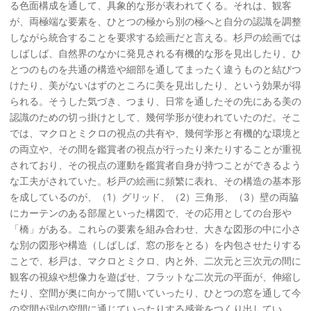
る色面構成を通して、具象的な形が表われてくる。それは、観客
が、両極端な要素を、ひとつの極から別の極へと自分の認識を調整
しながら統合することを要求する絵画だと言える。杉戸の絵画では
しばしば、自然界のなかに発見される有機的な形を見出したり、ひ
とつのものを共通の構造や細部を通してまったく違うものと結びつ
けたり、美がないはずのところに美を見出したり、という効果が得
られる。そうした気づき、つまり、日常を通したその先にある美の
認識のための切っ掛けとして、幾何学形が使われていたのだ。そこ
では、マクロとミクロの視点の共有や、幾何学形と有機的な環境と
の両立や、その間を鑑賞者の視点が行ったり来たりすることが重視
されており、その視点の運動を鑑賞者自身が持つことができるよう
な工夫がされていた。杉戸の絵画に頻繁に表れ、その構造の基本形
を成しているのが、（1）グリッド、（2）三角形、（3）壁の両脇
にカーテンのある部屋といった構図で、その応用としての台形や
「橋」がある。これらの要素を組み合わせ、大きな図形の中に小さ
な別の図形や構造（しばしば、窓の形をとる）を内包させたりする
ことで、杉戸は、マクロとミクロ、内と外、二次元と三次元の間に
観客の視線や想像力を遊ばせ、フラットな二次元の平面が、伸縮し
たり、空間が奥に向かって開いていったり、ひとつの窓を通して今
の空間が別の空間に通じていったりする感覚をつくり出してい