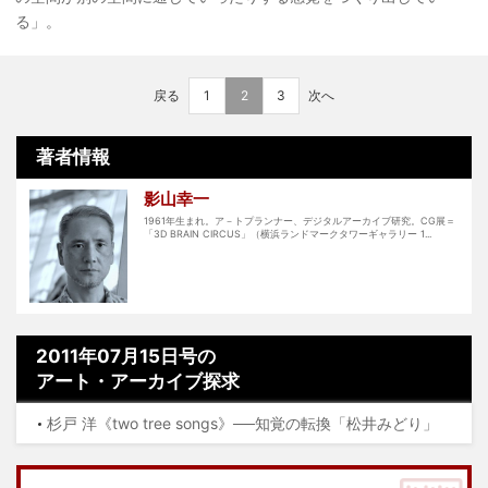
る」。
戻る
1
2
3
次へ
著者情報
影山幸一
1961年生まれ。ア－トプランナー、デジタルアーカイブ研究。CG展＝
「3D BRAIN CIRCUS」（横浜ランドマークタワーギャラリー 1...
2011年07月15日号の
アート・アーカイブ探求
杉戸 洋《two tree songs》──知覚の転換「松井みどり」