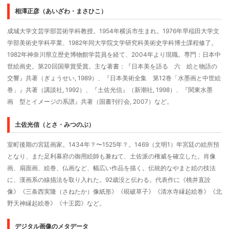
相澤正彦（あいざわ・まさひこ）
成城大学文芸学部芸術学科教授。1954年横浜市生まれ。1976年早稲田大学文
学部美術史学科卒業、1982年同大学院文学研究科美術史学科博士課程修了。
1982年神奈川県立歴史博物館学芸員を経て、2004年より現職。専門：日本中
世絵画史。第20回国華賞受賞。主な著書：『日本美を語る 六 絵と物語の
交響』共著（ぎょうせい, 1989）、『日本美術全集 第12巻「水墨画と中世絵
巻」』共著（講談社, 1992）、『土佐光信』（新潮社, 1998）、『関東水墨
画 型とイメージの系譜』共著（国書刊行会, 2007）など。
土佐光信（とさ・みつのぶ）
室町後期の宮廷画家。1434年？〜1525年？。1469（文明1）年宮廷の絵所預
となり、また足利幕府の御用絵師も兼ねて、土佐派の権威を確立した。肖像
画、扇面画、絵巻、仏画など、幅広い作品を描く。伝統的なやまと絵の技法
に、漢画系の線描法を取り入れた。92歳没と伝わる。代表作に《桃井直詮
像》《三条西実隆（さねたか）像紙形》《硯破草子》《清水寺縁起絵巻》《北
野天神縁起絵巻》《十王図》など。
デジタル画像のメタデータ