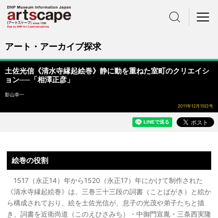
サイト内検索
メニュー
アート・アーカイブ探求
土佐光信《清水寺縁起絵巻》静に動を重ねた室町のクリエイシ
ョン──「相澤正彦」
影山幸一
2011年12月15日号
絵巻の役割
1517（永正14）年から1520（永正17）年にかけて制作された
《清水寺縁起絵巻》は、三巻三十三段の詞書（ことばがき）と絵か
ら構成されており、絵を土佐光信が、息子の光茂や弟子たちと描
き、詞書を近衛尚道（このえひさみち）・中御門宣胤・三条西実隆