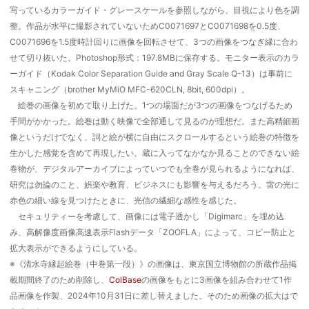
写っているカラーガイド・グレースケールを参照しながら、目視により色を調
整。作品が水平に撮影されていないためC0071697とC0071698を0.5度、
C0071696を1.5度時計回りに画像を回転させて、3つの画像をつなぎ縁に合わ
せて切り抜いた。Photoshop形式：197.8MBに保存する。モニター表示のカラ
ーガイド（Kodak Color Separation Guide and Gray Scale Q-13）は事前に
スキャニング（brother MyMiO MFC-620CLN, 8bit, 600dpi）。
絵巻の画像を初めて取り上げた。1つの場面だが3つの画像をつなげるため
手間がかかった。絵巻は動く映像で全部通して見るのが理想だ。また高精細画
像というだけでなく、詞と絵が横に自由にスクロールするという絵巻の特徴を
生かした感覚を含めて再現したい。蔵に入ってなかなか見ることのできない絵
巻物が、デジタルアーカイブによっていつでも全巻が見られるようになれば、
研究は勿論のこと、娯楽や教育、ビジネスにも影響を与えるだろう。雷の光に
赤色の細い線を見つけたときに、光信の繊細な感性を感じた。
セキュリティーを考慮して、画像には電子透かし「Digimarc」を埋め込
み、高解像度画像高速表示Flashデータ「ZOOFLA」によって、コピー防止と
拡大表示ができるようにしている。
※《清水寺縁起絵巻（中巻第一段）》の画像は、東京国立博物館の所蔵作品掲
載期間終了のため削除し、
ColBase
の画像をもとに3画像を組み合わせて1作
品画像を作製、2024年10月31日に差し替えました。そのため画像の拡大はで