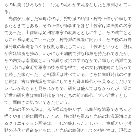
らの広周（ひろちか）、行定の流れが主流をなしたと推測されてい
る。
光信が活躍した室町時代は、狩野派の始祖・狩野正信が台頭して
きたときでもある。その正信が師事するほど土佐家は絵画界の名家
であった。土佐家は足利将軍家の勃興とともに生じ、その滅亡とと
もに正系は絶えていったが、狩野派の興隆に関わり、その後の狩野
派発展の基礎をつくる役割も果たしていた。土佐派というと、歴代
が宮廷絵所を務め、いかにも王朝的で雅な印象を持たれてきたが、
その内実は南北朝という特異な政治力学のなかで台頭した画派であ
り、時には室町将軍家の後ろ盾を得て、その文化的趣向にも沿って
存続した家だった、と相澤氏は述べている。さらに室町時代のやま
と絵は、古典的格調を大事にしてきた鎌倉時代から見るとくだけて
レベルが落ちると見られがちで、研究は盛んではなかったが、逆に
近世の研究家は室町時代を自分たちの前の時代「プレ近世」とし
て、面白さに気づいてきたという。
光信の子の光茂は、光信様式を継がず、伝統的な濃彩できちんと
描くやまと絵に回帰したため、静に動を重ねた光信の和漢混淆によ
るクリエイション画法は、一代で終わった。しかし、室町という激
動の時代と運命をともにした光信の絵師としての精神性は、現代に