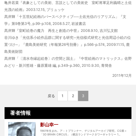
亀井若菜『表象としての美術、言説としての美術史 室町将軍足利義晴と土佐
光茂の絵画』2003.12.15, ブリュッケ
髙岸輝「十五世紀絵画のパースペクティブ──土佐光信のリアリズム」『文
学』第9巻第3号, p.99-p.108, 2008.5.27, 岩波書店
髙岸輝『室町絵巻の魔力 再生と創造の中世』2008.9.10, 吉川弘文館
谷川ゆき「光信系小絵作品群に関する研究─光信様式研究と光信周辺小絵の位
置づけ─」『鹿島美術研究（年報第26号別冊）』p.566-p.574, 2009.11.15, 鹿
島美術財団
髙岸輝「〔清水寺縁起絵巻〕の空間と国土」『中世絵画のマトリックス』佐野
みどり・新川哲雄・藤原重雄 編, p.349-p.360, 2010.9.30, 青簡舎
2011年12月
戻る
1
2
3
著者情報
影山幸一
1961年生まれ。ア－トプランナー、デジタルアーカイブ研究。CG展＝
「3D BRAIN CIRCUS」（横浜ランドマークタワーギャラリー 1...