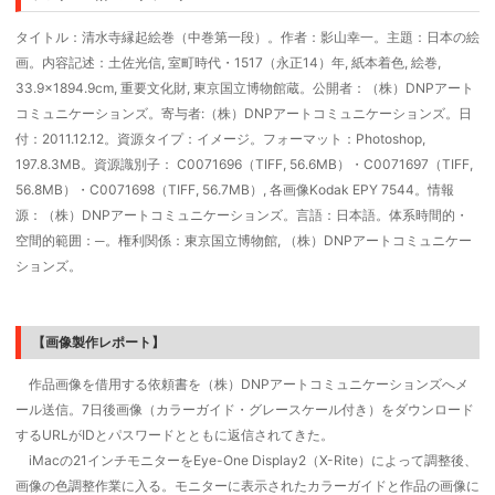
タイトル：清水寺縁起絵巻（中巻第一段）。作者：影山幸一。主題：日本の絵
画。内容記述：土佐光信, 室町時代・1517（永正14）年, 紙本着色, 絵巻,
33.9×1894.9cm, 重要文化財, 東京国立博物館蔵。公開者：（株）DNPアート
コミュニケーションズ。寄与者:（株）DNPアートコミュニケーションズ。日
付：2011.12.12。資源タイプ：イメージ。フォーマット：Photoshop,
197.8.3MB。資源識別子： C0071696（TIFF, 56.6MB）・C0071697（TIFF,
56.8MB）・C0071698（TIFF, 56.7MB）, 各画像Kodak EPY 7544。情報
源：（株）DNPアートコミュニケーションズ。言語：日本語。体系時間的・
空間的範囲：─。権利関係：東京国立博物館, （株）DNPアートコミュニケー
ションズ。
【画像製作レポート】
作品画像を借用する依頼書を（株）DNPアートコミュニケーションズへメ
ール送信。7日後画像（カラーガイド・グレースケール付き）をダウンロード
するURLがIDとパスワードとともに返信されてきた。
iMacの21インチモニターをEye-One Display2（X-Rite）によって調整後、
画像の色調整作業に入る。モニターに表示されたカラーガイドと作品の画像に