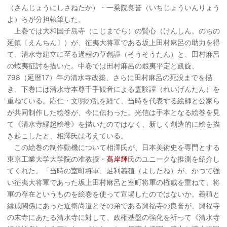
（さんじょうにしさねたか）・一乗院良誉（いちじょういんりょう
よ）らが分担執筆した。
上巻では大和国子島寺（こじまでら）の賢心（けんしん。のちの
延鎮〔えんちん〕）が、征夷大将軍である坂上田村麻呂の助力を得
て、清水寺建立に至る過程の草創譚（そうそうたん）と、田村麻呂
の蝦夷征討を描いた。中巻では田村麻呂の蝦夷平定と凱旋、
798（延暦17）年の清水寺改築、さらに田村麻呂の死没までを描
き、下巻には清水寺本尊千手観音による霊験譚（れいげんたん）を
重ねている。応仁・文明の乱を経て、当時を代表する絵師と公家ら
が共同制作した絵巻が、今に伝わった。光信は手本となる絵巻を見
て《清水寺縁起絵巻》を描いたのではなく、新しく創造的に絵を描
き起こしたと、相澤氏は考えている。
この絵巻の制作動機について相澤氏が、日本美術史を専門とする
東京工業大学大学院の准教授・
髙岸輝
氏のユニークな推測を紹介し
てくれた。「当時の室町将軍、足利義稙（よしたね）が、かつて強
い征夷大将軍であった坂上田村麻呂と室町将軍の権威を重ねて、将
軍の存在というものを絵巻を使って宣場したのではないか。義稙と
縁戚関係にあった近衛尚道とその弟である興福寺の良誉が、興福寺
の末寺にあたる清水寺に対して、政権基盤の強化を祈って《清水寺