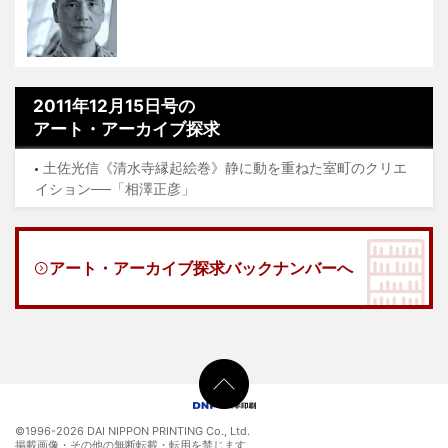
2011年12月15日号の
アート・アーカイブ探求
土佐光信《清水寺縁起絵巻》静に動を重ねた室町のクリエ
イション──「相澤正彦」
アート・アーカイブ探求バックナンバーへ
©1996-
2026 DAI NIPPON PRINTING Co., Ltd.
掲載画像・その他の無断転載・転用を禁じます。