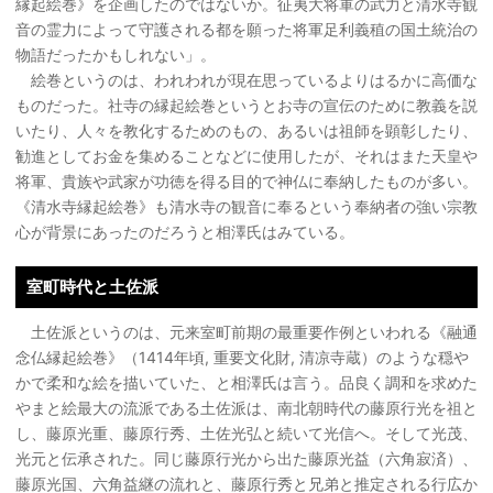
縁起絵巻》を企画したのではないか。征夷大将軍の武力と清水寺観
音の霊力によって守護される都を願った将軍足利義稙の国土統治の
物語だったかもしれない」。
絵巻というのは、われわれが現在思っているよりはるかに高価な
ものだった。社寺の縁起絵巻というとお寺の宣伝のために教義を説
いたり、人々を教化するためのもの、あるいは祖師を顕彰したり、
勧進としてお金を集めることなどに使用したが、それはまた天皇や
将軍、貴族や武家が功徳を得る目的で神仏に奉納したものが多い。
《清水寺縁起絵巻》も清水寺の観音に奉るという奉納者の強い宗教
心が背景にあったのだろうと相澤氏はみている。
室町時代と土佐派
土佐派というのは、元来室町前期の最重要作例といわれる《融通
念仏縁起絵巻》（1414年頃, 重要文化財, 清凉寺蔵）のような穏や
かで柔和な絵を描いていた、と相澤氏は言う。品良く調和を求めた
やまと絵最大の流派である土佐派は、南北朝時代の藤原行光を祖と
し、藤原光重、藤原行秀、土佐光弘と続いて光信へ。そして光茂、
光元と伝承された。同じ藤原行光から出た藤原光益（六角寂済）、
藤原光国、六角益継の流れと、藤原行秀と兄弟と推定される行広か