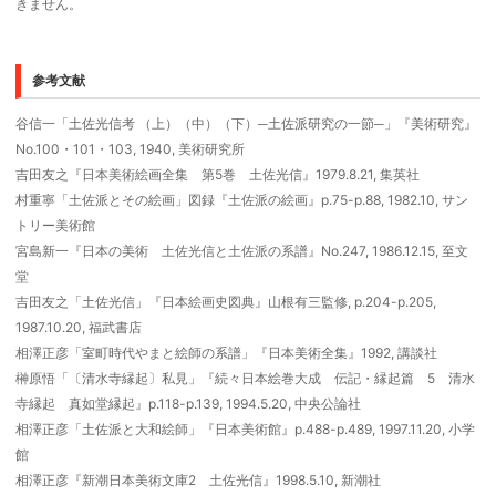
きません。
参考文献
谷信一「土佐光信考 （上）（中）（下）─土佐派研究の一節─」『美術研究』
No.100・101・103, 1940, 美術研究所
吉田友之『日本美術絵画全集 第5巻 土佐光信』1979.8.21, 集英社
村重寧「土佐派とその絵画」図録『土佐派の絵画』p.75-p.88, 1982.10, サン
トリー美術館
宮島新一『日本の美術 土佐光信と土佐派の系譜』No.247, 1986.12.15, 至文
堂
吉田友之「土佐光信」『日本絵画史図典』山根有三監修, p.204-p.205,
1987.10.20, 福武書店
相澤正彦「室町時代やまと絵師の系譜」『日本美術全集』1992, 講談社
榊原悟「〔清水寺縁起〕私見」『続々日本絵巻大成 伝記・縁起篇 5 清水
寺縁起 真如堂縁起』p.118-p.139, 1994.5.20, 中央公論社
相澤正彦「土佐派と大和絵師」『日本美術館』p.488-p.489, 1997.11.20, 小学
館
相澤正彦『新潮日本美術文庫2 土佐光信』1998.5.10, 新潮社