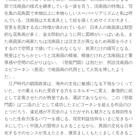
部で沈南蘋の様式を継承している一派を言う。沈南蘋の特徴は、写
生風の花鳥図で本物以上に本物らしいスーパーリアリズムと私は呼
んでいる。沈南蘋は大名道具として絵を描くためサイズが大きく、
背景を意識する点に特徴が表われているが、日本人の南蘋派は類型
的な花鳥画が多く、金太郎飴のように同じ図柄がいっぱいある。ま
た南蘋派の画家たちは沈南蘋とは注文主が異なるため画面を小さく
するので空間まで描いていられなくなり、前景だけの描写となる。
熊斐はどちらかというと沈南蘋の模倣。模倣だけれど沈南蘋ほど重
厚感や空間の広がりはない。《登龍門図》は別だが、所詮沈南蘋の
エピゴーネン（亜流）で南蘋画の代用として人気を博したよう
だ」。
江戸時代の鎖国政策は、海外の文化に敏感になる下地をつくって
いた。その蓄えられた受容する力をエネルギーに変え、象徴的に絵
として定着させたのが熊斐である。通訳でありながら、この《登龍
門図》は“二流の上”として成功したエピゴーネンを超える作品のひ
とつだろう。遠近感が不完全のようだがそれも魅力となる独自性を
もった生命力漲るパワーを感じる。現世利益信仰をいまに生きるバ
ネにしていく中国人の賢明さもさることながら、異国の文化を日本
化するそのセンスが見えたとき、微笑ましくもたくましく生きるこ