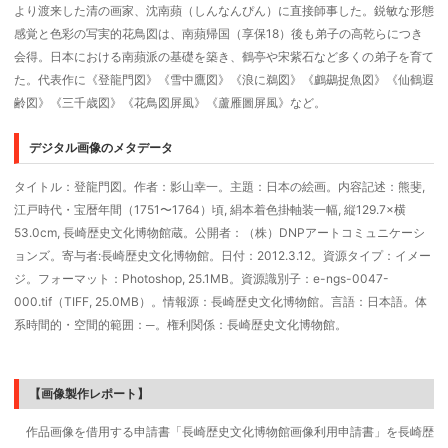
より渡来した清の画家、沈南蘋（しんなんぴん）に直接師事した。鋭敏な形態
感覚と色彩の写実的花鳥図は、南蘋帰国（享保18）後も弟子の高乾らにつき
会得。日本における南蘋派の基礎を築き、鶴亭や宋紫石など多くの弟子を育て
た。代表作に《登龍門図》《雪中鷹図》《浪に鵜図》《鸕鷀捉魚図》《仙鶴遐
齢図》《三千歳図》《花鳥図屏風》《蘆雁圖屏風》など。
デジタル画像のメタデータ
タイトル：登龍門図。作者：影山幸一。主題：日本の絵画。内容記述：熊斐,
江戸時代・宝暦年間（1751〜1764）頃, 絹本着色掛軸装一幅, 縦129.7×横
53.0cm, 長崎歴史文化博物館蔵。公開者：（株）DNPアートコミュニケーシ
ョンズ。寄与者:長崎歴史文化博物館。日付：2012.3.12。資源タイプ：イメー
ジ。フォーマット：Photoshop, 25.1MB。資源識別子：e-ngs-0047-
000.tif（TIFF, 25.0MB）。情報源：長崎歴史文化博物館。言語：日本語。体
系時間的・空間的範囲：─。権利関係：長崎歴史文化博物館。
【画像製作レポート】
作品画像を借用する申請書「長崎歴史文化博物館画像利用申請書」を長崎歴