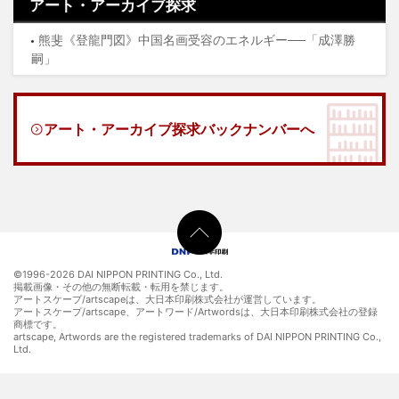
アート・アーカイブ探求
熊斐《登龍門図》中国名画受容のエネルギー──「成澤勝
嗣」
アート・アーカイブ探求バックナンバーへ
©1996-
2026 DAI NIPPON PRINTING Co., Ltd.
掲載画像・その他の無断転載・転用を禁じます。
アートスケープ/artscapeは、大日本印刷株式会社が運営しています。
アートスケープ/artscape、アートワード/Artwordsは、大日本印刷株式会社の登録
商標です。
artscape, Artwords are the registered trademarks of DAI NIPPON PRINTING Co.,
Ltd.