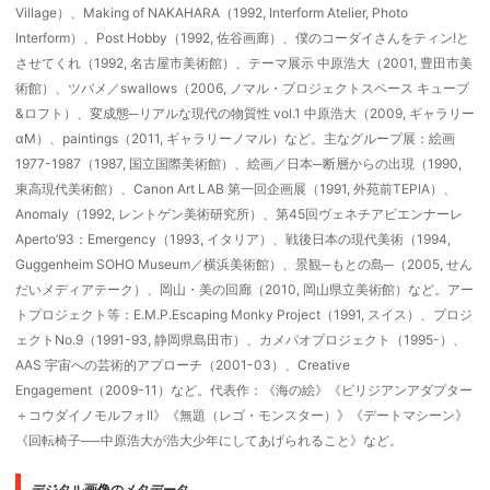
Village）、Making of NAKAHARA（1992, Interform Atelier, Photo
Interform）、Post Hobby（1992, 佐谷画廊）、僕のコーダイさんをティン!と
させてくれ（1992, 名古屋市美術館）、テーマ展示 中原浩大（2001, 豊田市美
術館）、ツバメ／swallows（2006, ノマル・プロジェクトスペース キューブ
&ロフト）、変成態─リアルな現代の物質性 vol.1 中原浩大（2009, ギャラリー
αM）、paintings（2011, ギャラリーノマル）など。主なグループ展：絵画
1977-1987（1987, 国立国際美術館）、絵画／日本─断層からの出現（1990,
東高現代美術館）、Canon Art LAB 第一回企画展（1991, 外苑前TEPIA）、
Anomaly（1992, レントゲン美術研究所）、第45回ヴェネチアビエンナーレ
Aperto’93：Emergency（1993, イタリア）、戦後日本の現代美術（1994,
Guggenheim SOHO Museum／横浜美術館）、景観─もとの島─（2005, せん
だいメディアテーク）、岡山・美の回廊（2010, 岡山県立美術館）など。アー
トプロジェクト等：E.M.P.Escaping Monky Project（1991, スイス）、プロジ
ェクトNo.9（1991-93, 静岡県島田市）、カメパオプロジェクト（1995-）、
AAS 宇宙への芸術的アプローチ（2001-03）、Creative
Engagement（2009-11）など。代表作：《海の絵》《ビリジアンアダプター
＋コウダイノモルフォII》《無題（レゴ・モンスター）》《デートマシーン》
《回転椅子──中原浩大が浩大少年にしてあげられること》など。
デジタル画像のメタデータ