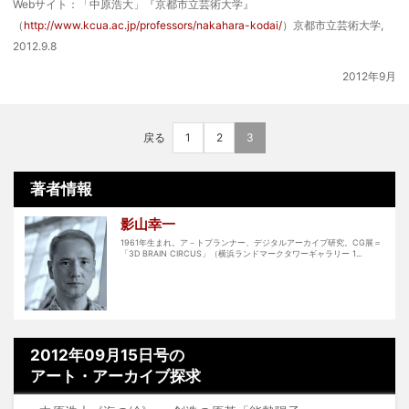
Webサイト：「中原浩大」『京都市立芸術大学』
（
http://www.kcua.ac.jp/professors/nakahara-kodai/
）京都市立芸術大学,
2012.9.8
2012年9月
戻る
1
2
3
著者情報
影山幸一
1961年生まれ。ア－トプランナー、デジタルアーカイブ研究。CG展＝
「3D BRAIN CIRCUS」（横浜ランドマークタワーギャラリー 1...
2012年09月15日号の
アート・アーカイブ探求