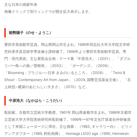
主な日本の画家年表
画像クリックで別ウィンドウが開き拡大表示します。
能勢陽子（のせ・ようこ）
豊田市美術館学芸員。岡山県岡山市生まれ。1996年同志社大学大学院文学研
究科美学及芸術学専攻修士課程修了。1996年より豊田市美術館学芸員。専
門：現代美術。主な展覧会企画：テーマ展「中原浩大」（2001）、「ダブル
リバー島への旅／曽根裕」（2002）、「ガーデンズ」（2006）、
「Blooming：ブラジル──日本 きみのいるところ」（2008）、「Twist &
Shout：Contemporary Art from Japan」（2009, 国際交流基金主催）、「石
上純也─建築のあたらしい大きさ」（2010）など。
中原浩大（なかはら・こうだい）
彫刻家。京都市立芸術大学教授。1961年 岡山県倉敷市生まれ。1986年京都市
立芸術大学大学院美術研究科彫刻修了。1996年〜97年文化庁派遣在外研修員
として米国ニューヨークに滞在。主な個展：（1983, ギャラリー白）、ビリジ
アンアダプター（1989, 村松画廊）、Homage LEGO age（1990, Heineken