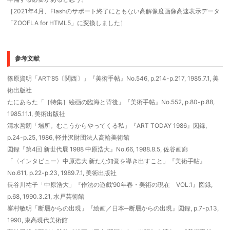
［2021年4月、Flashのサポート終了にともない高解像度画像高速表示データ
「ZOOFLA for HTML5」に変換しました］
参考文献
篠原資明「ART‘85〔関西〕」『美術手帖』No.546, p.214-p.217, 1985.7.1, 美
術出版社
たにあらた「［特集］絵画の臨海と背後」『美術手帖』No.552, p.80-p.88,
1985.11.1, 美術出版社
清水哲朗「場所。むこうからやってくる私」『ART TODAY 1986』図録,
p.24-p.25, 1986, 軽井沢財団法人高輪美術館
図録『第4回 新世代展 1988 中原浩大』No.66, 1988.8.5, 佐谷画廊
「〈インタビュー〉中原浩大 新たな知覚を導き出すこと」『美術手帖』
No.611, p.22-p.23, 1989.7.1, 美術出版社
長谷川祐子「中原浩大」『作法の遊戯‘90年春・美術の現在 VOL.1』図録,
p.68, 1990.3.21, 水戸芸術館
峯村敏明「断層からの出現」『絵画／日本─断層からの出現』図録, p.7-p.13,
1990, 東高現代美術館