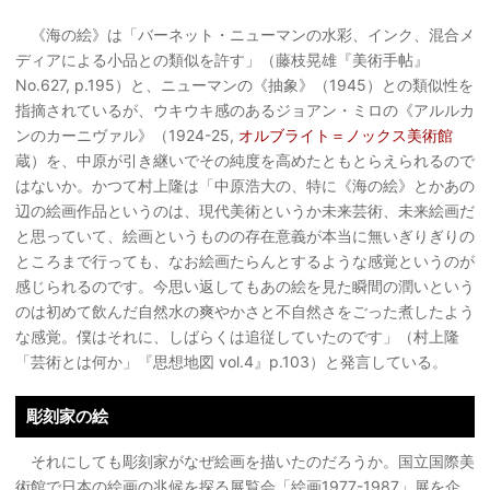
《海の絵》は「バーネット・ニューマンの水彩、インク、混合メ
ディアによる小品との類似を許す」（藤枝晃雄『美術手帖』
No.627, p.195）と、ニューマンの《抽象》（1945）との類似性を
指摘されているが、ウキウキ感のあるジョアン・ミロの《アルルカ
ンのカーニヴァル》（1924-25,
オルブライト＝ノックス美術館
蔵）を、中原が引き継いでその純度を高めたともとらえられるので
はないか。かつて村上隆は「中原浩大の、特に《海の絵》とかあの
辺の絵画作品というのは、現代美術というか未来芸術、未来絵画だ
と思っていて、絵画というものの存在意義が本当に無いぎりぎりの
ところまで行っても、なお絵画たらんとするような感覚というのが
感じられるのです。今思い返してもあの絵を見た瞬間の潤いという
のは初めて飲んだ自然水の爽やかさと不自然さをごった煮したよう
な感覚。僕はそれに、しばらくは追従していたのです」（村上隆
「芸術とは何か」『思想地図 vol.4』p.103）と発言している。
彫刻家の絵
それにしても彫刻家がなぜ絵画を描いたのだろうか。国立国際美
術館で日本の絵画の兆候を探る展覧会「絵画1977-1987」展を企