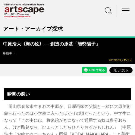
サイト内検索
メニュー
アート・アーカイブ探求
中原浩大《海の絵》──創造の原基「能勢陽子」
影山幸一
2012年09月15日号
瞬間の潤い
岡山県倉敷市生まれの中原が、日曜画家の父親と一緒に大原美術
館へ行ったのは小学校に入ったばかりの頃だったという。中学生に
なって「この中には、将来絵かきになって通用する奴は多分おら
ん。けど彫刻なら、ひょっとしたらひとりおるかもしれん」（中原
浩大「お絵かきコーちゃん」図録『KODAI NAKAHARA』）と美術