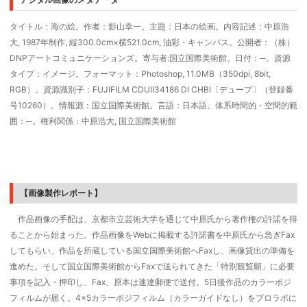
タイトル：海の絵。作者：影山幸一。主題：日本の絵画。内容記述：中原浩
大, 1987年制作, 縦300.0cm×横521.0cm, 油彩・キャンバス。公開者：（株）
DNPアートコミュニケーションズ。寄与者:国立国際美術館。日付：─。資源
タイプ：イメージ。フォーマット：Photoshop, 11.0MB（350dpi, 8bit,
RGB）。資源識別子：FUJIFILM CDUII34186 DI CHBI〔デュープ〕（登録番
号10260）。情報源：国立国際美術館。言語：日本語。体系時間的・空間的範
囲：─。権利関係：中原浩大, 国立国際美術館
【画像製作レポート】
作品画像の手配は、京都市立芸術大学を通じて中原氏から著作権の許諾を得
ることから始まった。作品画像をWebに掲載する許諾書を中原氏から急ぎFax
してもらい、作品を所蔵している国立国際美術館へFaxし、画像貸出の準備を
進めた。そして国立国際美術館からFaxで送られてきた「特別観覧願」に必要
事項を記入・押印し、Fax、原本は速達郵便で送付。5日後作品のカラーポジ
フィルムが届く。4×5カラーポジフィルム（カラーガイドなし）をプロラボに