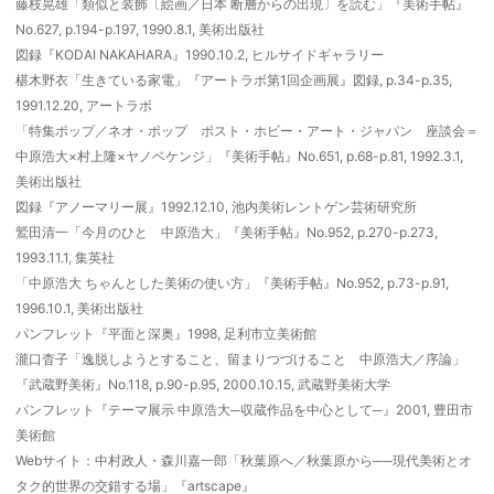
藤枝晃雄「類似と装飾〔絵画／日本 断層からの出現〕を読む」『美術手帖』
No.627, p.194-p.197, 1990.8.1, 美術出版社
図録『KODAI NAKAHARA』1990.10.2, ヒルサイドギャラリー
椹木野衣「生きている家電」『アートラボ第1回企画展』図録, p.34-p.35,
1991.12.20, アートラボ
「特集ポップ／ネオ・ポップ ポスト・ホビー・アート・ジャパン 座談会＝
中原浩大×村上隆×ヤノベケンジ」『美術手帖』No.651, p.68-p.81, 1992.3.1,
美術出版社
図録『アノーマリー展』1992.12.10, 池内美術レントゲン芸術研究所
鷲田清一「今月のひと 中原浩大」『美術手帖』No.952, p.270-p.273,
1993.11.1, 集英社
「中原浩大 ちゃんとした美術の使い方」『美術手帖』No.952, p.73-p.91,
1996.10.1, 美術出版社
パンフレット『平面と深奥』1998, 足利市立美術館
瀧口杳子「逸脱しようとすること、留まりつづけること 中原浩大／序論」
『武蔵野美術』No.118, p.90-p.95, 2000.10.15, 武蔵野美術大学
パンフレット『テーマ展示 中原浩大─収蔵作品を中心として─』2001, 豊田市
美術館
Webサイト：中村政人・森川嘉一郎「秋葉原へ／秋葉原から──現代美術とオ
タク的世界の交錯する場」『artscape』