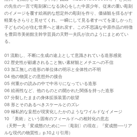
の先生の一言で彫刻家になる決心をした中原少年。従来の重い彫刻
のイメージを覆す絵画的な想定外の彫刻を作り、価値観を揺るがす
軽業をさらりと見せてくれ、一瞬にして見る者すべてを楽しかった
子どもの心が住む世界へと連れ戻す。この不思議な中原作品の特徴
を豊田市美術館主幹学芸員の天野一夫氏が次のようにまとめてい
る。
01 流動し、不断に生成の途上として意識されている造形感覚
02 歴史性が顧慮されること無い素材観とメチエへの不信
03 加工無しの造形の単位体の明示と全体性の不明
04 他の物質との意想外の接合
05 何重かの読みの中で中吊りになっている造形
06 絵画性など、他のものとの開かれた関係を持った造形
07 分裂したままの身体拡張装置の欲望
08 形とそのあるべきスケールとのズレ
09 極私的な妄想が現実化したかのようなワイルドなイメージ
10 「美術」という固有のフィールドへの相対化の意志
（天野一夫「変成態のために──〔彫刻〕の現在」『変成態──リア
ルな現代の物質性』p.10より引用）