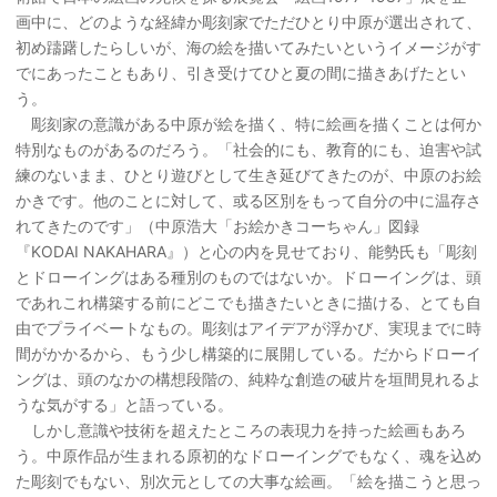
画中に、どのような経緯か彫刻家でただひとり中原が選出されて、
初め躊躇したらしいが、海の絵を描いてみたいというイメージがす
でにあったこともあり、引き受けてひと夏の間に描きあげたとい
う。
彫刻家の意識がある中原が絵を描く、特に絵画を描くことは何か
特別なものがあるのだろう。「社会的にも、教育的にも、迫害や試
練のないまま、ひとり遊びとして生き延びてきたのが、中原のお絵
かきです。他のことに対して、或る区別をもって自分の中に温存さ
れてきたのです」（中原浩大「お絵かきコーちゃん」図録
『KODAI NAKAHARA』）と心の内を見せており、能勢氏も「彫刻
とドローイングはある種別のものではないか。ドローイングは、頭
であれこれ構築する前にどこでも描きたいときに描ける、とても自
由でプライベートなもの。彫刻はアイデアが浮かび、実現までに時
間がかかるから、もう少し構築的に展開している。だからドローイ
ングは、頭のなかの構想段階の、純粋な創造の破片を垣間見れるよ
うな気がする」と語っている。
しかし意識や技術を超えたところの表現力を持った絵画もあろ
う。中原作品が生まれる原初的なドローイングでもなく、魂を込め
た彫刻でもない、別次元としての大事な絵画。「絵を描こうと思っ