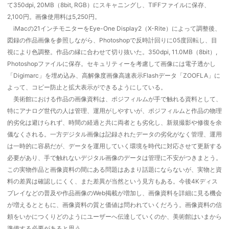
て350dpi, 20MB（8bit, RGB）にスキャニングし、TIFFファイルに保存、
2,100円。画像使用料は5,250円。
iMacの21インチモニターをEye-One Display2（X-Rite）によって調整後、
図録の作品画像を参照しながら、Photoshopで反時計回りに05度回転し、目
視により色調整。作品の縁に合わせて切り抜いた。350dpi, 11.0MB（8bit）,
Photoshopファイルに保存。セキュリティーを考慮して画像には電子透かし
「Digimarc」を埋め込み、高解像度画像高速表示Flashデータ「ZOOFLA」に
よって、コピー防止と拡大表示ができるようにしている。
美術館における作品の画像資料は、ポジフィルムが手で触れる資料として、
特にアナログ世代の人は管理、運用がしやすいが、ポジフィルムと作品の物理
的劣化は避けられず、時間の経過と共に両者とも劣化し、新規撮影や修復を余
儀なくされる。一方デジタル画像は記録されたデータの劣化がなく管理、運用
は一時的に容易だが、データを運用していく環境を時代に対応させて更新する
必要があり、手で触れないデジタル画像のデータは管理に不安がつきまとう。
この実物作品と画像資料の間にある問題はあまり話題にならないが、実物と資
料の差異は確認しにくく、また差異が当然という見方もある。今後4Kディス
プレイなどの普及や作品画像のWeb掲載が増加し、画像資料を詳細に見る機会
が増えるとともに、画像資料の質と価値は問われていくだろう。画像資料の信
頼をいかにつくりどのようにユーザーへ伝達していくのか、美術館はいまから
準備する必要があると思う。