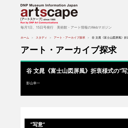
毎月1日、15日号発行 美術館・アート情報のWebマガジン
ホーム
スタディ
アート・アーカイブ探求
谷 文晁《富士山図屏風》折
アート・アーカイブ探求
谷 文晁《富士山図屏風》折衷様式の“写
影山幸一
“写意”