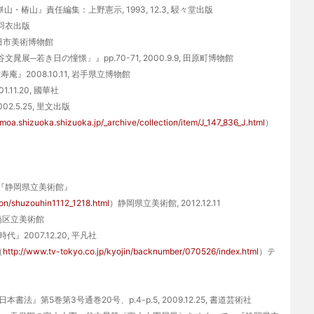
椿山』責任編集：上野憲示, 1993, 12.3, 駸々堂出版
 羽衣出版
飯田市美術博物館
若き日の憧憬」』pp.70-71, 2000.9.9, 田原町博物館
008.10.11, 岩手県立博物館
11.20, 國華社
5.25, 里文出版
moa.shizuoka.shizuoka.jp/_archive/collection/item/J_147_836_J.html
）
『静岡県立美術館』
ion/shuzouhin1112_1218.html
）静岡県立美術館, 2012.12.11
板橋区立美術館
007.12.20, 平凡社
（
http://www.tv-tokyo.co.jp/kyojin/backnumber/070526/index.html
）テ
5巻第3号通巻20号、p.4-p.5, 2009.12.25, 書道芸術社