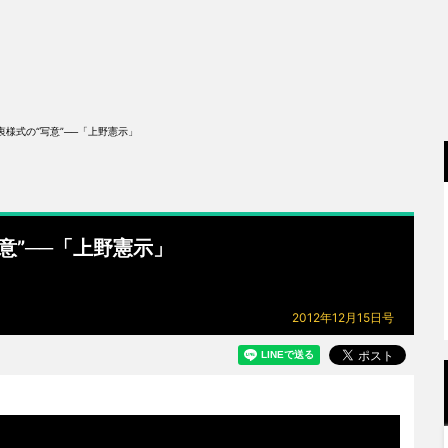
衷様式の“写意”──「上野憲示」
意”──「上野憲示」
2012年12月15日号