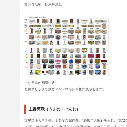
無許可転載・転用を禁止
主な日本の画家年表
画像クリックで別ウィンドウが開き拡大表示します。
上野憲示（うえの・けんじ）
文星芸術大学学長。上野記念館館長。1948年大阪府生まれ。1972
上野記念館館長、1983年県立美術館退職後、宇都宮学園に入り学校