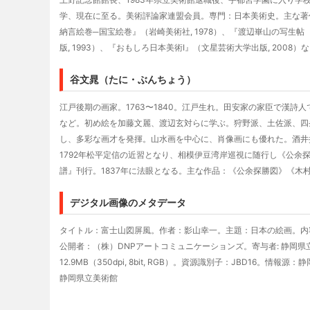
学、現在に至る。美術評論家連盟会員。専門：日本美術史。主な著作:
納言絵巻─国宝絵巻』（岩崎美術社, 1978）、『渡辺崋山の写生帖
版, 1993）、『おもしろ日本美術I』（文星芸術大学出版, 2008）
谷文晁（たに・ぶんちょう）
江戸後期の画家。1763〜1840。江戸生れ。田安家の家臣で漢
など。初め絵を加藤文麗、渡辺玄対らに学ぶ。狩野派、土佐派、四
し、多彩な画才を発揮。山水画を中心に、肖像画にも優れた。酒井
1792年松平定信の近習となり、相模伊豆湾岸巡視に随行し《公余
譜』刊行。1837年に法眼となる。主な作品：《公余探勝図》《木
デジタル画像のメタデータ
タイトル：富士山図屏風。作者：影山幸一。主題：日本の絵画。内容記述：谷文
公開者：（株）DNPアートコミュニケーションズ。寄与者: 静岡県立
12.9MB（350dpi, 8bit, RGB）。資源識別子：JBD1
静岡県立美術館