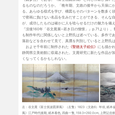
るものなのだろうか。「晩年期、文政の後半から天保に
る。あらゆる様式を学び、構図もそのパターンを数多く
で密画に負けない名品を生みだすことができる、そんな
が、成功したものは確かに人を唸らせるだけの魅力を備
『没後160年「谷文晁展─若き日の憧憬」』p.71より
も制作年代に関係しないと上野氏は述べている。多作で
落款などを合わせて見て、真贋を判別していると上野氏
およそ千年前に制作された
《聖徳太子絵伝》
にも描かれ
静岡県立美術館に収蔵された。文晁研究に新たな作品が
くなってくるかもしれない。
左：谷文晁《富士筑波図屏風》（左隻）1823（文政6）年頃, 紙本金地着
風》江戸時代後期, 紙本着色, 四曲一隻, 159.3×292.0cm, 上野記念