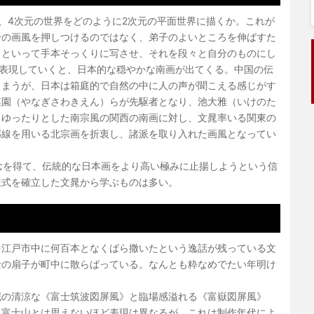
、4次元の世界をどのように2次元の平面世界に描くか。これが
分の画風を押しつけるのではなく、弟子のよいところを伸ばすた
）といって手本そっくりに写させ、それを段々と自分のものにし
て表現していくと、日本的な穏やかな南画が出てくる。中国の伝
しまうが、日本は箱庭的で自然の中に人の声が聞こえる感じがす
淇園（やなぎさわきえん）らが先駆者となり、池大雅（いけのた
。ゆったりとした南宗風の関西の南画に対し、文晁率いる関東の
郭線を用いる北宗画を折衷し、諸派を取り入れた画風となってい
概念を得て、伝統的な日本画をより高い極みに止揚しようという信
様式を確立した文晁から学ぶものは多い。
江戸市中に何百本となくばら撒いたという逸話が残っている文
士の扇子が町中に散らばっている。なんとも粋なめでたい年明け
の清涼な《富士筑波図屏風》と臨場感溢れる《富嶽図屏風》
た富士山とは思えないほど表現は異なるが、これは制作年代によ