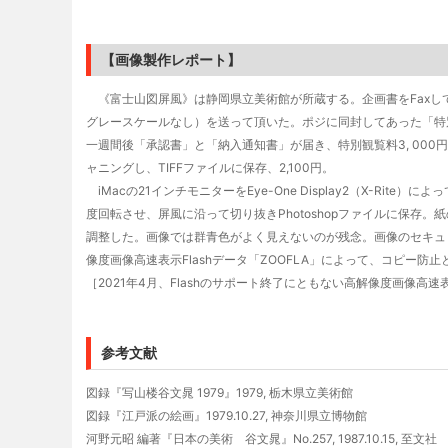
【画像製作レポート】
《富士山図屏風》は静岡県立美術館が所蔵する。企画書をFaxして
グレースケールなし）を送って頂いた。ポジに同封してあった「特
一週間後「承認書」と「納入通知書」が届き、特別観覧料3, 000円を納入
ャニングし、TIFFファイルに保存、2,100円。
iMacの21インチモニターをEye-One Display2（X-Ri
度回転させ、屏風に沿って切り抜きPhotoshopファイルに保存
調整した。画像では群青色がよく見えないのが残念。画像のセキュリ
像度画像高速表示Flashデータ「ZOOFLA」によって、コピー防
［2021年4月、Flashのサポート終了にともない高解像度画像高速表示
参考文献
図録『写山楼谷文晁 1979』1979, 栃木県立美術館
図録『江戸派の絵画』1979.10.27, 神奈川県立博物館
河野元昭 編著『日本の美術 谷文晁』No.257, 1987.10.15, 至文社