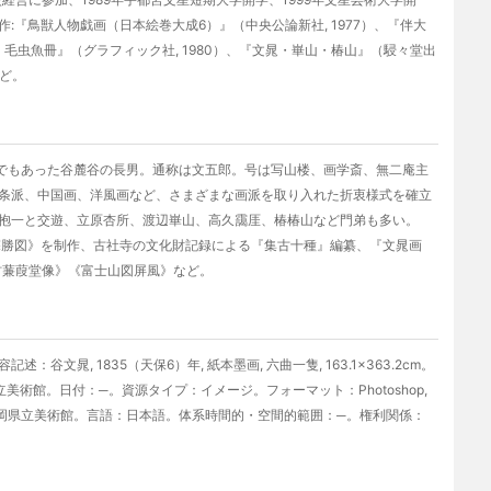
『鳥獣人物戯画（日本絵巻大成6）』（中央公論新社, 1977）、『伴大
 毛虫魚冊』（グラフィック社, 1980）、『文晁・崋山・椿山』（駸々堂出
など。
詩人でもあった谷麓谷の長男。通称は文五郎。号は写山楼、画学斎、無二庵主
条派、中国画、洋風画など、さまざまな画派を取り入れた折衷様式を確立
抱一と交遊、立原杏所、渡辺崋山、高久靄厓、椿椿山など門弟も多い。
探勝図》を制作、古社寺の文化財記録による『集古十種』編纂、『文晁画
村蒹葭堂像》《富士山図屏風》など。
晁, 1835（天保6）年, 紙本墨画, 六曲一隻, 163.1×363.2cm。
美術館。日付：─。資源タイプ：イメージ。フォーマット：Photoshop,
6。情報源：静岡県立美術館。言語：日本語。体系時間的・空間的範囲：─。権利関係：