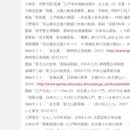
小林忠・河野元昭 監修『江戸名作画帖全集III 文人画（3）文晁・崋山・
小林忠監修『画集 文晁の東海道勝景』解説：平林彰, 1998.11.29,
図録『特別展 江戸南画の潮流I ─谷文晁と鈴木芙蓉─』1999, 
上野憲示「写山楼谷文晁の隆盛と作画の軌跡」図録『没後160年「谷文晁展─
図録『岩手県立博物館 第60回企画展図録「日本名山図会」と川村寿庵』2
星野鈴「谷文晁筆 富岳圖屏風」『國華』第1273号, p26-p.30, 2001.
渥美國泰『写山楼谷文晁のすべて 今 晩期乱筆の文晁が面白い』2002.
Webサイト：「谷文晁」『静岡県立美術館』2003（
http://www.sp
静岡県立美術館, 2012.12.11
図録『富士山の絵画 収録品図録』2004.2.20, 静岡県立美術館
成瀬不二雄『富士山の絵画史』2005.11.10, 中央公論美術出版
Webサイト：「収蔵品展 日本画の世界 文雅の心─谷文晁など」
2005（
http://www.spmoa.shizuoka.shizuoka.jp/_archive/exhibit
図録『江戸文化シリーズNo.23 谷文晁とその一門』2007.9.8, 
『別冊太陽 日本のこころ150 江戸絵画入門 驚くべき奇才たちの時代』2
Webサイト：「谷文晁〔富士山図屏風〕」『美の巨人たち』2007
レビ東京, 2012.12.11
上野憲示『おもしろ日本美術I』2008.4.20, 文星芸術大学出版
土井白亭「関東画壇の雄（江戸時代後期）谷文晁その美の世界」『日本書法』第