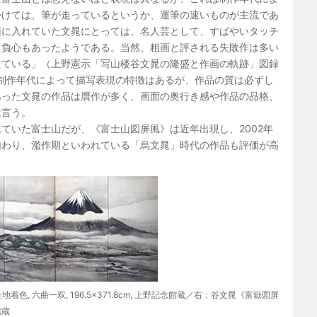
かけては、筆が走っているというか、運筆の速いものが主流であ
頭に入れていた文晁にとっては、名人芸として、すばやいタッチ
自負心もあったようである。当然、粗画と評される失敗作は多い
えている」（上野憲示「写山楼谷文晁の隆盛と作画の軌跡」図録
）。制作年代によって描写表現の特徴はあるが、作品の質は必ずし
あった文晁の作品は贋作が多く、画面の奥行き感や作品の品格、
は言う。
ていた富士山だが、《富士山図屏風》は近年出現し、2002年
加わり、濫作期といわれている「烏文晁」時代の作品も評価が高
色, 六曲一双, 196.5×371.8cm, 上野記念館蔵／右：谷文晁《富嶽図屏
館蔵