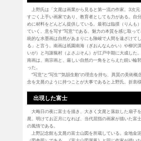
上野氏は「文晁は画業から見ると第一流の作家。3次元
すごく上手い画家であり、教育者としても力がある。自
めに材料をどんどん提供している。最初は臨摸（りんも
ていく。意を写す“写意”である。魅力の本質を感じ取っ
統的な水墨画は自然があまりにも険峻で人間を遠ざけて
る」と言う。南画は祇園南海（ぎおんなんかい）や柳沢
いが）と与謝蕪村（よさぶそん）が江戸中期に大成した
南画は、南宗画と、厳しい自然の一角をとらえた鋭い輪
った。
“写意”と“写生”“気韻生動”の理念を持ち、異質の美術
念を文晁のように持つことが大事であると上野氏。折衷
出現した富士
大晦日の夜に富士を描き、大きく文晁と落款した扇子を
晁。明けてお正月になれば、当代屈指の画家が描いた富
の風情である。
上野記念館も文晁の富士山図を所蔵している。金地金泥
（図参照）である。《富士山図屏風》と同じ作家が描い