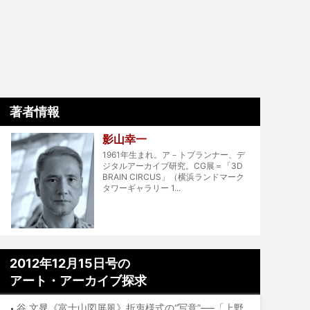
著者情報
影山幸一
1961年生まれ。ア－トプランナー、デ
ジタルアーカイブ研究。CG展＝「3D
BRAIN CIRCUS」（横浜ランドマーク
タワーギャラリー 1...
2012年12月15日号の
アート・アーカイブ探求
谷 文晁《富士山図屏風》折衷様式の“写意”──「上野