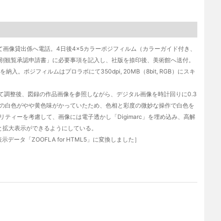
画像貸出係へ電話。4日後4×5カラーポジフィルム（カラーガイド付き、
別観覧承認申請書」に必要事項を記入し、社版を捺印後、美術館へ送付。
。ポジフィルムはプロラボにて350dpi, 20MB（8bit, RGB）にスキ
te）によって調整後、図録の作品画像を参照しながら、デジタル画像を時計回りに0.3
。紙の白色がやや黄色味がかっていたため、色相と彩度の微妙な操作で白色を
ティーを考慮して、画像には電子透かし「Digimarc」を埋め込み、高解
止と拡大表示ができるようにしている。
データ「ZOOFLA for HTML5」に変換しました］