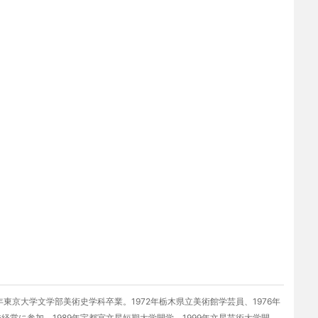
年東京大学文学部美術史学科卒業。1972年栃木県立美術館学芸員、1976年
経営に参加、1989年宇都宮文星短期大学開学、1999年文星芸術大学開