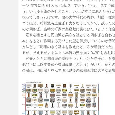
ー”と非常に慎ましやかに表現している。“さぁ、見て頂
う。いわゆる筆のみせどころ。いわば“本当にあんたらわ
唸ってしまうわけです。僕の大学時代の恩師、加藤一雄
づくほど、狩野派も土佐派も力をなくしてきて、残った
のが四条派。当時の町家の奥座敷に実にぴたりとよく似
応挙を祖とする円山派と呉春を祖とする四条派を合わせ
本）をもとに作画する完成した型を伝授していくのが普
方法として応用のきく基本を教えたところが斬新だった。
るが、見えるがまま以上の本質の姿を描く“写実”を含む
呉春とともに四条派の基礎をつくり上げた弟子に、呉春より
他門下には岡本豊彦や柴田義董（ぎとう）がおり、多く
条派は、円山派と並んで明治以後の京都画壇に大きな影