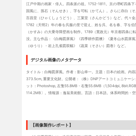
江戸中期の画家・俳人。四条派の祖。1752-1811。京の堺町四
国風に、孫石（そんせき）、字を可転（かてん）。さらに存白（そ
百昌堂（ひゃくしょうどう）、三菓堂（さんかどう）など。代々金
1782（天明2）年の春を呉服の里で迎え、姓を呉、名を春、字を伯
（かすみ）の大乗寺障壁画を制作。1789（寛政元）年京都四条に
没。主な作品：《白梅図屏風》《四季耕作図襖》《夏冬山水図屏風
（ゆうり）・岩上孔雀図双幅》《蔬菜（そさい）図巻》など。
デジタル画像のメタデータ
タイトル：白梅図屏風。作者：影山幸一。主題：日本の絵画。内容記述：呉春
373.5cm, 重要文化財。公開者：（株）DNPアートコミュニケ
ット：Photoshop, 左隻55.8MB・右隻55.6MB（1,504dpi, 8bit
114.2MB〕。情報源：逸翁美術館。言語：日本語。体系時間的・
【画像製作レポート】