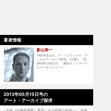
著者情報
影山幸一
1961年生まれ。ア－トプランナー、デ
ジタルアーカイブ研究。CG展＝「3D
BRAIN CIRCUS」（横浜ランドマーク
タワーギャラリー 1...
2013年05月15日号の
アート・アーカイブ探求
呉春《白梅図屏風》変容にみる暗香の余情──「冷泉