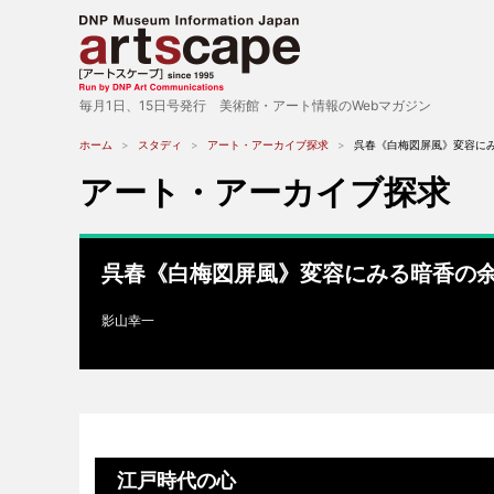
毎月1日、15日号発行 美術館・アート情報のWebマガジン
ホーム
スタディ
アート・アーカイブ探求
呉春《白梅図屏風》変容に
アート・アーカイブ探求
呉春《白梅図屏風》変容にみる暗香の余
影山幸一
江戸時代の心