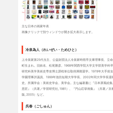
主な日本の画家年表
画像クリックで別ウィンドウが開き拡大表示します。
冷泉為人（れいぜい・ためひと）
上冷泉家第25代当主、公益財団法人冷泉家時雨亭文庫理事長、立命
町生まれ。旧姓名、松尾勝彦。1968年関西学院大学文学部美学科卒
研究科美学美術史専攻博士課程単位取得満期退学。1978年大手前女子
学園理事評議員、1999年池坊短期大学学長、2002年同大学学
史。所属学会：美術史学会、美学会。主な編著書に『日本屏風絵集成〈
意匠』（共著／学習研究社, 1981）、『円山応挙画集』（共著／京
版, 2005）など。
呉春（ごしゅん）