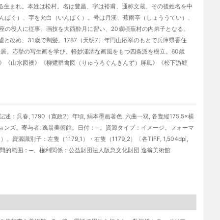
条下る生まれ。本姓は松村。名は豊昌、字は裕甫、通称文蔵。その後姓名を中
んぱく）、字を允白（いんぱく）。号は月溪、蕉雨亭（しょううてい）、
座の役人に従事。画技を大西酔月に習い、20歳頃蕪村の内弟子となる。
望と改め、31歳で剃髪。1787（天明7）年円山応挙のもとで兵庫県香住
転居。応挙の写生画を学び、軽妙瀟洒な画風をもつ四条派を樹立。60歳
》《山水図襖》《柳鷺群禽図（りゅうろぐんきんず）屏風》《松下游鯉
, 1790（寛政2）年頃, 絹本墨画著色, 六曲一双, 各隻縦175.5×横
ーションズ。寄与者: 逸翁美術館。日付：─。資源タイプ：イメージ。フォーマ
.RGB）。資源識別子：左隻（1179_1）・右隻（1179_2）〔各TIFF, 1,504dpi,
空間的範囲：─。権利関係：公益財団法人阪急文化財団 逸翁美術館