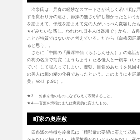
冷泉氏は、呉春の軽妙なスマートさが眩しく若い頃は呉
する変わり身の速さ、節操の無さが許し難かったという
を踏まえて、伝統を踏まえて先の人がいっぺん変容したも
”みたいな感じ。われわれ日本人は器用ですから、古典
★4
ことが特質ではないかと考えている。だから《白梅図屏
ると思う」。
さらに「中国の「羅浮神仙（らふしんせん）」の逸話が
の梅の名所で窈窕（ようちょう）たる佳人と一旗亭（い
てい）して寝入ってしまい、翌朝、目覚めあたりを見回
の美人は梅の精の化身であったという。このように本屏
美』Vol.1, p.90）。
★3──対象を他のものになぞらえて表現すること。
★4──言葉を滑稽にまたは寓意的に変えたもの。
町家の奥座敷
四条派の特徴を冷泉氏は「檀那衆の要望に応えて花鳥、
からないと描けない。結局教養がないとわからない。夜の