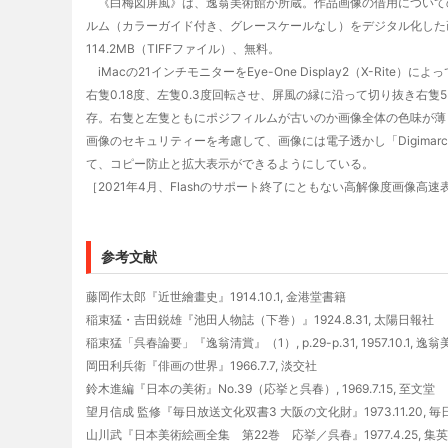
《白梅図屏風》は、逸翁美術館が所蔵。作品画像の借用についての
ルム（カラーガイド付き、グレースケールなし）をデジタル化した画像
114.2MB（TIFFファイル）、無料。
iMacの21インチモニターをEye-One Display2（X-Ri
右隻0.18度、左隻0.3度回転させ、屏風の縁に沿って切り抜き右隻55.6MB・左
存。右隻と左隻ともにポジフィルムが古いのか画像全体の色味が薄
画像のセキュリティーを考慮して、画像には電子透かし「Digimarc
て、コピー防止と拡大表示ができるようにしている。
［2021年4月、Flashのサポート終了にともない高解像度画像高速表示
参考文献
藤岡作太郎『近世繪畫史』1914.10.1, 金港堂書籍
稲束猛・吉田鋭雄『池田人物誌（下巻）』1924.8.31, 太陽日報社
稲束猛「呉春論要」『逸翁清賞』（1）, p.29-p.31, 1957.10.1, 逸
岡田利兵衛『俳画の世界』1966.7.7, 淡交社
鈴木進編『日本の美術』No.39（応挙と呉春）, 1969.7.15, 至文堂
望月信成 監修『毎日放送文化双書3 大阪の文化財』1973.11.20, 
山川武『日本美術絵画全集 第22巻 応挙／呉春』1977.4.25, 集