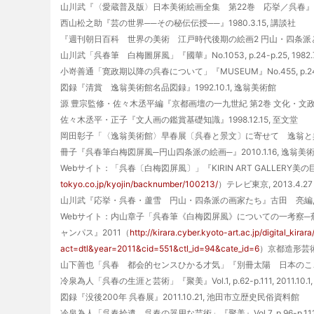
山川武『〈愛蔵普及版〉日本美術絵画全集 第22巻 応挙／呉春』1980
西山松之助『芸の世界──その秘伝伝授──』1980.3.15, 講談社
『週刊朝日百科 世界の美術 江戸時代後期の絵画2 円山・四条派と若冲・蕭
山川武「呉春筆 白梅圖屏風」『國華』No.1053, p.24-p.25, 1982.7
小嵜善通「寛政期以降の呉春について」『MUSEUM』No.455, p.24-p
図録『清賞 逸翁美術館名品図録』1992.10.1, 逸翁美術館
源 豊宗監修・佐々木丞平編『京都画壇の一九世紀 第2巻 文化・文政期』1
佐々木丞平・正子『文人画の鑑賞基礎知識』1998.12.15, 至文堂
岡田彰子「〈逸翁美術館〉早春展〔呉春と景文〕に寄せて 逸翁と呉春」『茶道雑
冊子『呉春筆白梅図屏風─円山四条派の絵画─』2010.1.16, 逸翁美
Webサイト：「呉春〔白梅図屏風〕」『KIRIN ART GALLERY美の巨
tokyo.co.jp/kyojin/backnumber/100213/
）テレビ東京, 2013.4.27
山川武『応挙・呉春・蘆雪 円山・四条派の画家たち』古田 亮編, 201
Webサイト：内山章子「呉春筆《白梅図屏風》についての一考察
ャンパス』2011（
http://kirara.cyber.kyoto-art.ac.jp/digital_kira
act=dtl&year=2011&cid=551&ctl_id=94&cate_id=6
）京都造形芸術大学
山下善也「呉春 都会的センスひかる才気」『別冊太陽 日本のこころ181 長沢
冷泉為人「呉春の生涯と芸術」『聚美』Vol.1, p.62-p.111, 2011.10.1
図録『没後200年 呉春展』2011.10.21, 池田市立歴史民俗資料館
冷泉為人「呉春拾遺 呉春の器用な芸術」『聚美』Vol.7, p.96-p.111, 2