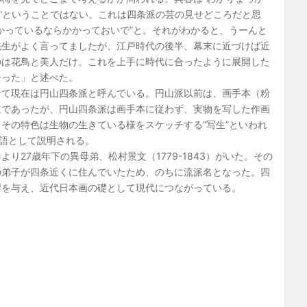
戴”ということではない。これは四条派の芸の見せどころだと思
かっているならかかっておいで”と。それがわかると、うーんと
先生がよく言ってましたが、江戸時代の後半、幕末に近づけば近
のは花鳥と美人だけ。これを上手に時代に合ったように展開した
合った」と述べた。
て現在は円山四条派と呼んでいる。円山派以前は、画手本（粉
通であったが、円山四条派は画手本に従わず、実物を写した作画
その特色は生物の生きている様をスケッチする“写生”といわれ
用語として説明される。
27歳年下の異母弟、松村景文（1779-1843）がいた。その
の弟子が四条近くに住んでいたため、のちに流派名となった。四
響を与え、近代日本画の礎として現代につながっている。