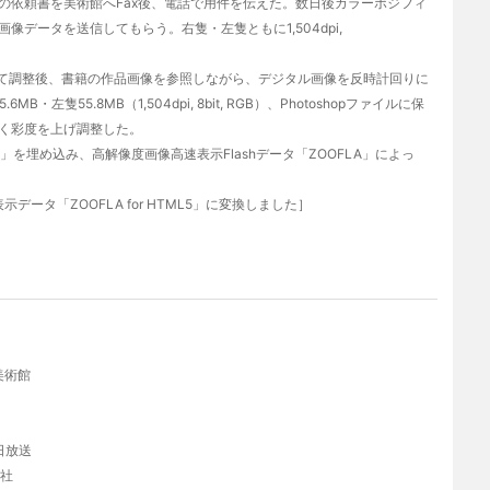
依頼書を美術館へFax後、電話で用件を伝えた。数日後カラーポジフィ
データを送信してもらう。右隻・左隻ともに1,504dpi,
te）によって調整後、書籍の作品画像を参照しながら、デジタル画像を反時計回りに
隻55.8MB（1,504dpi, 8bit, RGB）、Photoshopファイルに保
く彩度を上げ調整した。
」を埋め込み、高解像度画像高速表示Flashデータ「ZOOFLA」によっ
データ「ZOOFLA for HTML5」に変換しました］
翁美術館
毎日放送
英社