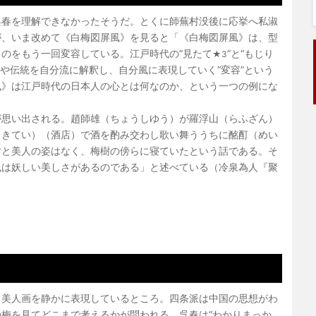
春を理解できなかったそうだ。とくに師蕪村没後に応挙へ私淑
が、いま改めて《白梅図屏風》を見ると「《白梅図屏風》は、型
のをもう一回変容している。江戸時代の“見たて
”と“もじり
★3
や伝統を自分流に解釈し、自分風に表現していく“変容”という
風》は江戸時代の日本人の心とは何なのか、という一つの例にな
思い出される。趙師雄（ちょうしゆう）が羅浮山（らふざん）
っきてい）（酒店）で酒を酌み交わし歌い舞ううちに酩酊（めい
すと美人の姿はなく、梅樹の傍らに寝ていたという話である。そ
風は妖しい美しさがあるのである」と述べている（冷泉為人『聚
美人画を静かに表現しているところ。四条派は中国の思想がわ
梅を見てどこまで考えるかが問われる。呉春は“わかりまっか