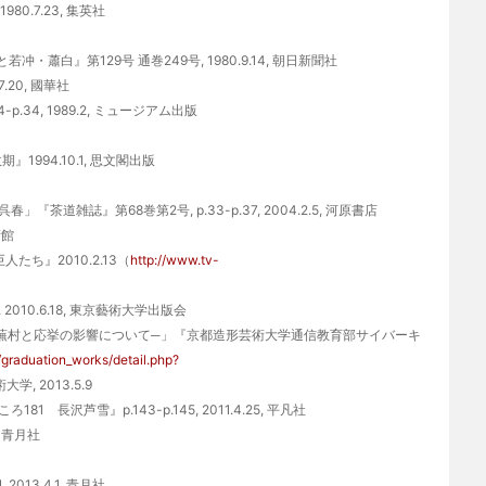
.7.23, 集英社
白』第129号 通巻249号, 1980.9.14, 朝日新聞社
.20, 國華社
.34, 1989.2, ミュージアム出版
994.10.1, 思文閣出版
誌』第68巻第2号, p.33-p.37, 2004.2.5, 河原書店
術館
人たち』2010.2.13（
http://www.tv-
0.6.18, 東京藝術大学出版会
─蕪村と応挙の影響について─」『京都造形芸術大学通信教育部サイバーキ
ra/graduation_works/detail.php?
, 2013.5.9
芦雪』p.143-p.145, 2011.4.25, 平凡社
, 青月社
013.4.1, 青月社