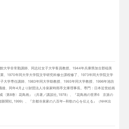
館大学非常勤講師、同志社女子大学客員教授。1944年兵庫県加古郡稲美
業、1970年同大学大学院文学研究科修士課程修了、1973年同大学院文学
大学専任講師、1983年同大学助教授、1993年同大学教授、1996年池坊
長退職後、同年4月より財団法人冷泉家時雨亭文庫理事長。専門：日本近世絵画
第8巻〉花鳥画』（共著／講談社, 1978）、『花鳥画の世界6 京派の
都新聞社, 1999）、『京都冷泉家の八百年─和歌の心を伝える』（NHK出