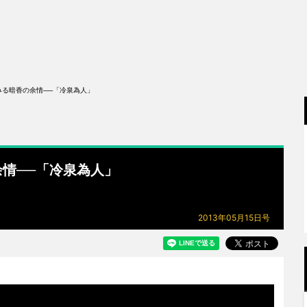
みる暗香の余情──「冷泉為人」
情──「冷泉為人」
2013年05月15日号