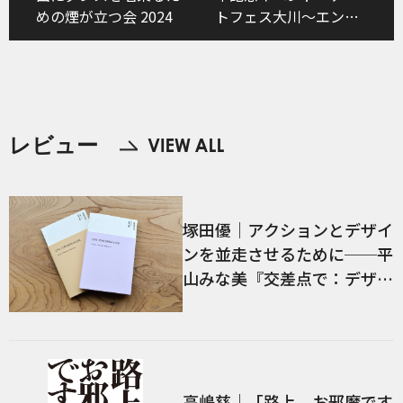
めの煙が立つ会 2024
トフェス大川～エンジ
ョイ町並み美術館～」
レビュー
塚田優｜アクションとデザイ
ンを並走させるために──平
山みな美『交差点で：デザイ
ン、言語、経験』／前編
高嶋慈｜「路上、お邪魔です