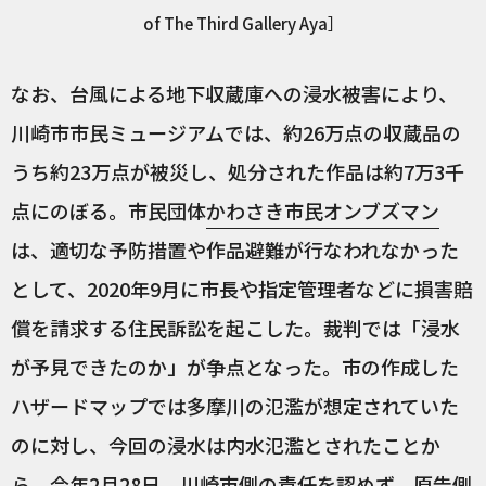
of The Third Gallery Aya］
なお、台風による地下収蔵庫への浸水被害により、
川崎市市民ミュージアムでは、約26万点の収蔵品の
うち約23万点が被災し、処分された作品は約7万3千
点にのぼる。市民団体
かわさき市民オンブズマン
は、適切な予防措置や作品避難が行なわれなかった
として、2020年9月に市長や指定管理者などに損害賠
償を請求する住民訴訟を起こした。裁判では「浸水
が予見できたのか」が争点となった。市の作成した
ハザードマップでは多摩川の氾濫が想定されていた
のに対し、今回の浸水は内水氾濫とされたことか
ら、今年2月28日、川崎市側の責任を認めず、原告側