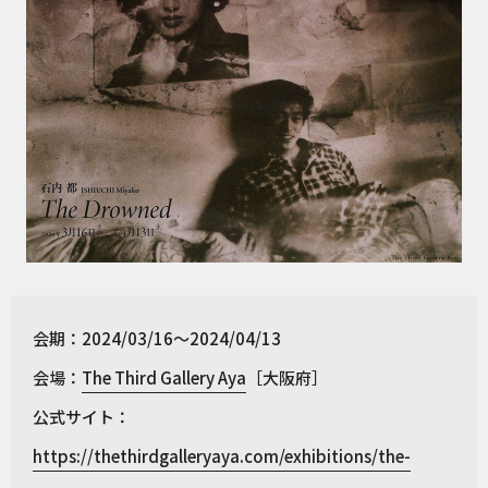
会期：2024/03/16～2024/04/13
会場：
The Third Gallery Aya
［大阪府］
公式サイト：
https://thethirdgalleryaya.com/exhibitions/the-