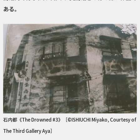
ある。
石内都《The Drowned #3》［©ISHIUCHI Miyako, Courtesy of
The Third Gallery Aya］