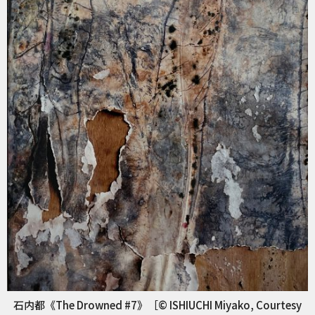
石内都《The Drowned #7》［© ISHIUCHI Miyako, Courtesy