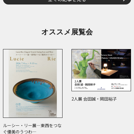
オススメ展覧会
2人展 会田誠・岡田裕子
ルーシー・リー展―東西をつな
ぐ優美のうつわ―