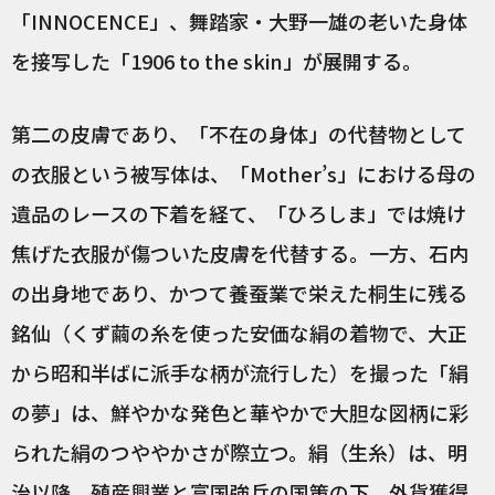
「INNOCENCE」、舞踏家・大野一雄の老いた身体
を接写した「1906 to the skin」が展開する。
第二の皮膚であり、「不在の身体」の代替物として
の衣服という被写体は、「Mother’s」における母の
遺品のレースの下着を経て、「ひろしま」では焼け
焦げた衣服が傷ついた皮膚を代替する。一方、石内
の出身地であり、かつて養蚕業で栄えた桐生に残る
銘仙（くず繭の糸を使った安価な絹の着物で、大正
から昭和半ばに派手な柄が流行した）を撮った「絹
の夢」は、鮮やかな発色と華やかで大胆な図柄に彩
られた絹のつややかさが際立つ。絹（生糸）は、明
治以降、殖産興業と富国強兵の国策の下、外貨獲得