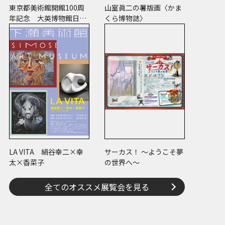
東京都美術館開館100周
山室眞二の薯版画〈かま
年記念 大英博物館日本
くら博物誌〉
美術コレクション 百花
繚乱～海を越えた江戸絵
画
LA VITA 絹谷幸二×幸
サーカス！ ～ようこそ夢
太×香菜子
の世界へ～
全てのオススメ展覧会を見る