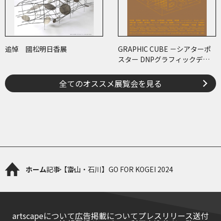
追悼 國松明日香展
GRAPHIC CUBE －シアターポ
スター DNPグラフィックデザ
イン・アーカイブより
全てのオススメ展覧会を見る
ホーム
記事
【富山・石川】GO FOR KOGEI 2024
artscapeについて
広告掲載について
プレスリリース送付