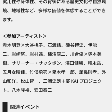
実用性や身体性、その背後にある歴史文化や自然環
境、地域性など、多様な価値を体感することができ
ます。
＜参加アーティスト＞
赤木明登×大谷桃子、石渡結、磯谷博史、伊能一
三、岩崎努、岩村遠、柿沼康二、川合優×塚本美
樹、サリーナー・サッタポン、澤田健勝、釋永岳、
五月女晴佳、竹俣勇壱×鬼木孝一郎、舘鼻則孝、外
山和洋、松山智一、三浦史朗＋宴 KAI プロジェク
ト、八木隆裕、安田泰三
関連イベント