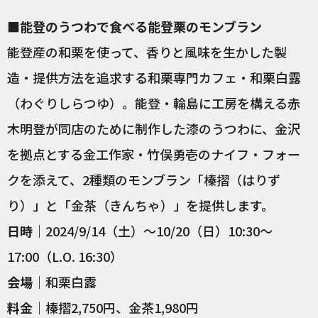
■能登のうつわで食べる能登栗のモンブラン
能登産の和栗を使って、香りと風味を生かした製
造・提供方法を追求する和栗専門カフェ・和栗白露
（わぐりしらつゆ）。能登・輪島に工房を構える赤
木明登が同店のために制作した漆のうつわに、金沢
を拠点とする金工作家・竹俣勇壱のナイフ・フォー
クを添えて、2種類のモンブラン「榛摺（はりず
り）」と「金茶（きんちゃ）」を提供します。
日時
｜2024/9/14（土）〜10/20（日）10:30〜
17:00（L.O. 16:30）
会場
｜和栗白露
料金
｜榛摺2,750円、金茶1,980円