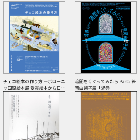
チェコ絵本の作り方 ―ボローニ
暗闇をくぐってみたら Part2 笹
ャ国際絵本展 受賞絵本から日･
岡由梨子展「渦巻」
チェコ共作のコミックまで―